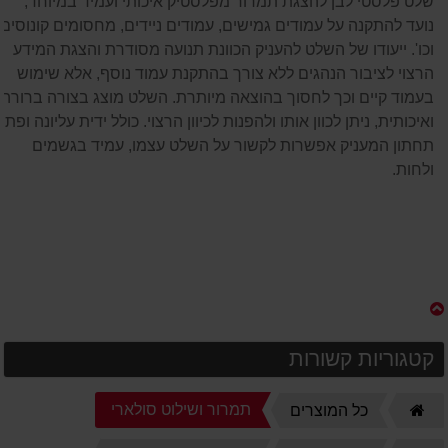
שלט פלסטי לבן להצגת תמרור מפלסטיק איכותי ועמיד במיוחד,
נועד להתקנה על עמודים גמישים, עמודים ניידים, מחסומים קונוסים
וכו'. ייעודו של השלט להעניק הכוונת תנועה מסודרת והצגת המידע
הרצוי לציבור הנהגים ללא צורך בהתקנת עמוד נוסף, אלא שימוש
בעמוד קיים וכך לחסוך בהוצאה מיותרת. השלט מוצג בצורה ברורה
ואיכותית, ניתן לכוון אותו ולהפנות לכיוון הרצוי. כולל ידית עליונה ופתח
תחתון המעניק אפשרות לקשור על השלט עצמו, עמיד בגשמים
ולחות.
קטגוריות קשורות
דף
תמרור ושילוט סולארי
כל המוצרים
הבית