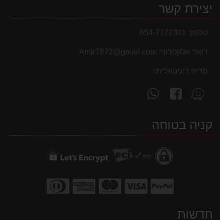
יצירת קשר
טלפון:
054-7172301
דואר אלקטרוני:
Amir7872@gmail.com
מדיה דיגיטאלית:
עקוב
פנה
מצא
אחרינו
אלינו
אותנו
ב-
ב-
ב-
קניה בטוחה
WhatsApp
facebook
Waze
חדשות