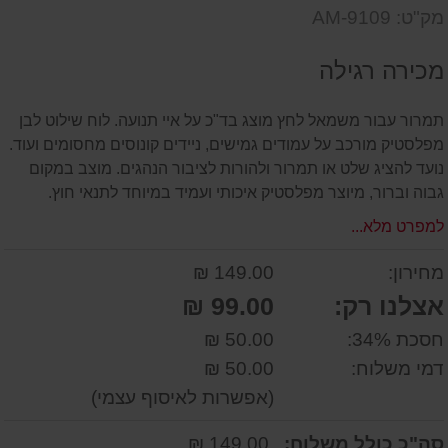
דעת
שאל
על
מק"ט: AM-9109
אותנו
המוצר
על
מכירה רגילה
המוצר
תמרור עבור משמאל לחץ מוצג בד"כ על איי תנועה. לוח שילוט לבן
מפלסטיק מורכב על עמודים גמישים, ניידים קונוסים מחסומים ועוד.
נועד להציג שלט או תמרור ולהורות לציבור הנהגים. מוצב במקום
גבוה וברור, מיוצר מפלסטיק איכותי ועמיד במיוחד לתנאי חוץ.
למפרט מלא...
מחירון:
149.00 ₪
אצלנו רק:
99.00 ₪
חסכת 34%:
50.00 ₪
דמי משלוח:
50.00 ₪
(אפשרות לאיסוף עצמי)
סה"כ כולל משלוח:
149.00 ₪