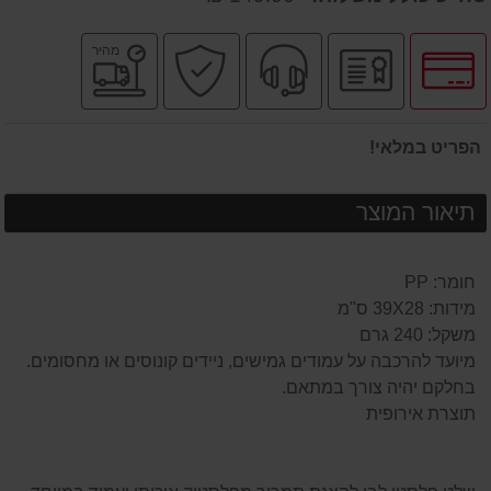
לחץ
יבואן
שירות
קניה
משלוח
מהיר
לאפשרויות
רשמי
מקצועי
בטוחה
מהיר
תשלומים
הפריט במלאי!
תיאור המוצר
חומר: PP
מידות: 39X28 ס"מ
משקל: 240 גרם
מיועד להרכבה על עמודים גמישים, ניידים קונוסים או מחסומים.
בחלקם יהיה צורך במתאם.
תוצרת אירופית