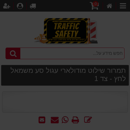
0
דף
עגלת
לקופה
התחברו
הר
קטגוריות
הבית
קניות
תמרור שילוט מודולארי עגול סע משמאל
לחץ - צד 1
כתוב
הדפס
WhatsApp
שאל
שלח
חוות
-
אותנו
לחבר