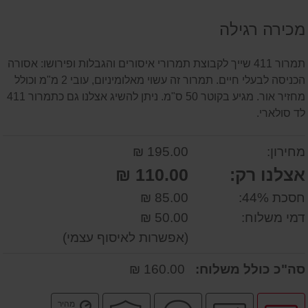
על
מכירה רגילה
המוצר
תמרור 411 שייך לקבוצת תמרורי איסורים והגבלות ופירושו: אסורה
הכניסה לבעלי חיים. תמרור זה עשוי מאלומיניום, עובי 2 מ"מ וכולל
מחזיר אור. מגיע בקוטר 50 ס"מ. ניתן להשיג אצלנו גם כתמרור 411
לד סולארי.
מחירון:
195.00 ₪
אצלנו רק:
110.00 ₪
חסכת 44%:
85.00 ₪
דמי משלוח:
50.00 ₪
(אפשרות לאיסוף עצמי)
סה"כ כולל משלוח:
160.00 ₪
לחץ
יבואן
שירות
קניה
משלוח
מהיר