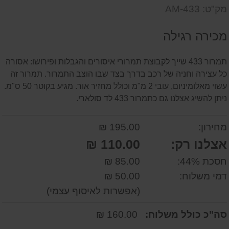
דעת
שאל
על
מק"ט: AM-433
אותנו
המוצר
על
מכירה רגילה
המוצר
תמרור 433 שייך לקבוצת תמרורי איסורים והגבלות ופירושו: אסורה
כל עצירה וחניה של רכב בדרך בצד שבו הוצב התמרור. תמרור זה
עשוי מאלומיניום, עובי 2 מ"מ וכולל מחזיר אור. מגיע בקוטר 50 ס"מ.
ניתן להשיג אצלנו גם כתמרור 433 לד סולארי.
מחירון:
195.00 ₪
אצלנו רק:
110.00 ₪
חסכת 44%:
85.00 ₪
דמי משלוח:
50.00 ₪
(אפשרות לאיסוף עצמי)
סה"כ כולל משלוח:
160.00 ₪