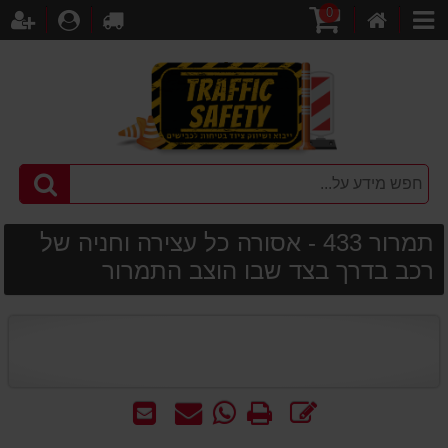
0
דף
עגלת
לקופה
התחברו
הר
קטגוריות
הבית
קניות
תמרור 433 - אסורה כל עצירה וחניה של
רכב בדרך בצד שבו הוצב התמרור
כתוב
הדפס
WhatsApp
שאל
שלח
חוות
-
אותנו
לחבר