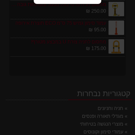
מחסום חניה פרטי כולל מנעול ומפתחות גובה 70 ס"מ
250.00 ₪
עמוד סימון גמיש 75 ס''מ ECO תוצרת אירופה
95.00 ₪
מחסום לחניה צורת U במבצע מטורף!
175.00 ₪
קטגוריות נבחרות
חניה וחניונים
מגדלי תאורה ופנסים
מוצרי הנגשה בטיחותי
עמודי סימון וקונוסים