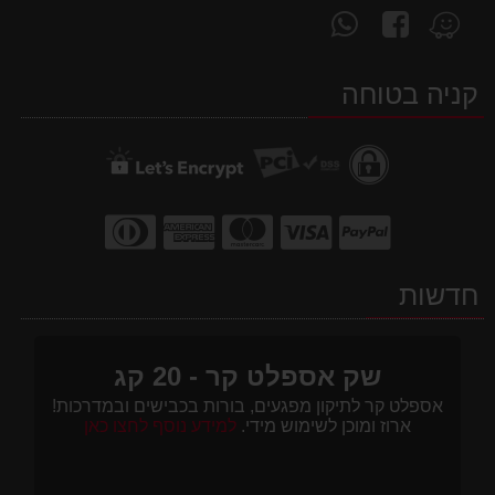
עקוב
פנה
מצא
אחרינו
אלינו
אותנו
ב-
ב-
ב-
קניה בטוחה
WhatsApp
facebook
Waze
חדשות
שק אספלט קר - 20 קג
אספלט קר לתיקון מפגעים, בורות בכבישים ובמדרכות!
ארוז ומוכן לשימוש מידי.
למידע נוסף לחצו כאן