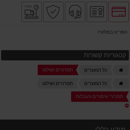
לחץ
יבואן
שירות
קניה
משלוח
מהיר
לאפשרויות
רשמי
מקצועי
בטוחה
מהיר
תשלומים
הפריט במלאי!
קטגוריות קשורות
דף
תמרורים ושילוט
כל המוצרים
הבית
דף
כל המוצרים
תמרורים ושילוט
הבית
תמרורי איסורים והגבלות
מידע כללי