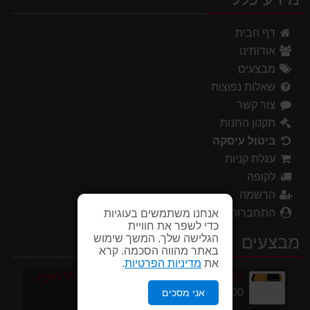
דף הבית
אודותינו
מבצעים
שאלות נפוצות
צור קשר
תקנון החנות
ביטול עיסקה
עגלת קניות
לקופה
הרשמה
התחברות
אנחנו משתמשים בעוגיות
כדי לשפר את חוויית
הגלישה שלך. המשך שימוש
מבצעים
באתר מהווה הסכמה. קרא
את
מדיניות הפרטיות
.
חבילת 1 מטר פסי האטה 10 קמ''ש כולל סופיות מפלסטיק
199.00 ₪
אני מסכים