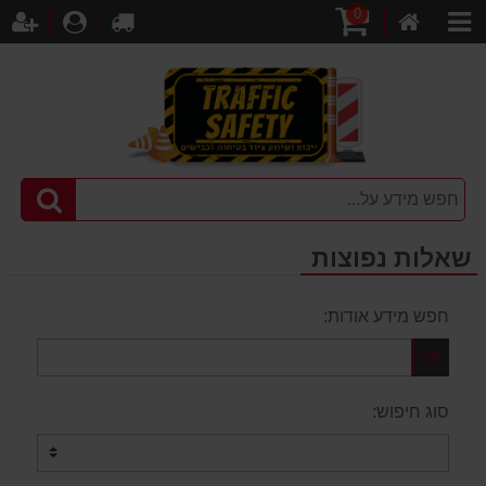
0
דף
עגלת
לקופה
התחברו
הר
קטגוריות
הבית
קניות
שאלות נפוצות
חפש מידע אודות:
סוג חיפוש: