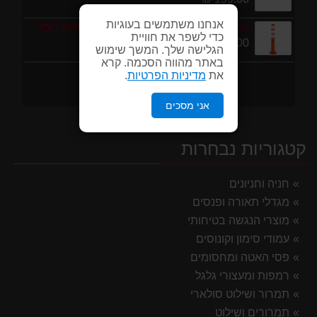
אנחנו משתמשים בעוגיות
עמוד סימון גמיש 75 ס''מ ECO תוצרת אירופה
כדי לשפר את חוויית
95.00 ₪
הגלישה שלך. המשך שימוש
באתר מהווה הסכמה. קרא
את
מדיניות הפרטיות
.
אני מסכים
קטגוריות נבחרות
חניה וחניונים
מגדלי תאורה ופנסים
מוצרי הנגשה בטיחותי
עמודי סימון וקונוסים
פסי האטה ומחסומים
רמפות ומעצורי גלגל
תמרור ושילוט סולארי
תמרורים ושילוט