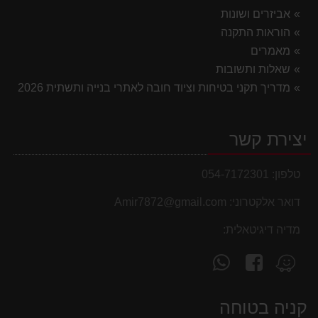
אביזרים ושונות
הוראות התקנה
מאמרים
שאלות ותשובות
מדריך תקני בטיחות וציוד חובה לאתרי בנייה ותשתית 2026
יצירת קשר
טלפון:
054-7172301
דואר אלקטרוני:
Amir7872@gmail.com
מדיה דיגיטאלית:
עקוב
פנה
מצא
אחרינו
אלינו
אותנו
ב-
ב-
ב-
קניה בטוחה
WhatsApp
facebook
Waze