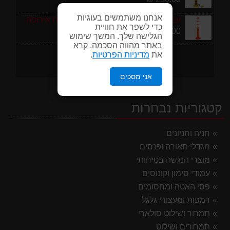
אנחנו משתמשים בעוגיות
עמוד סימון גמיש 75 ס''מ ECO תוצרת אירופה
כדי לשפר את חוויית
95.00 ₪
הגלישה שלך. המשך שימוש
באתר מהווה הסכמה. קרא
את
מדיניות הפרטיות
.
אני מסכים
קטגוריות נבחרות
חניה וחניונים
מגדלי תאורה ופנסים
מוצרי הנגשה בטיחותי
עמודי סימון וקונוסים
פסי האטה ומחסומים
רמפות ומעצורי גלגל
תמרור ושילוט סולארי
תמרורים ושילוט