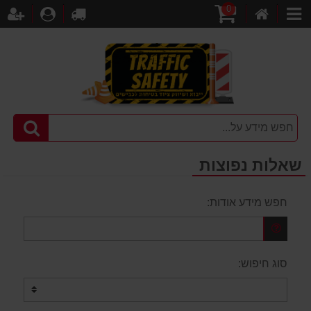
0
דף
עגלת
לקופה
התחברו
הר
קטגוריות
הבית
קניות
שאלות נפוצות
חפש מידע אודות:
סוג חיפוש: