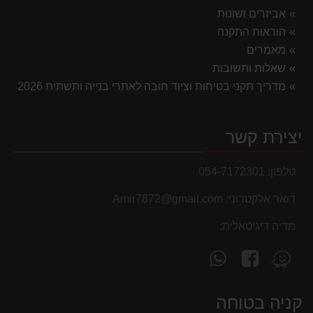
אביזרים ושונות
הוראות התקנה
מאמרים
שאלות ותשובות
מדריך תקני בטיחות וציוד חובה לאתרי בנייה ותשתית 2026
יצירת קשר
טלפון:
054-7172301
דואר אלקטרוני:
Amir7872@gmail.com
מדיה דיגיטאלית:
עקוב
פנה
מצא
אחרינו
אלינו
אותנו
ב-
ב-
ב-
קניה בטוחה
WhatsApp
facebook
Waze