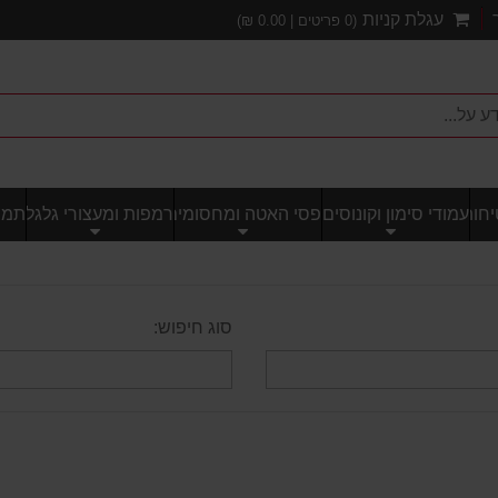
עגלת קניות
(
0
פריטים |
0.00
₪)
חותי
עמודי סימון וקונוסים
פסי האטה ומחסומים
רמפות ומעצורי גלגל
תמרו
סוג חיפוש: