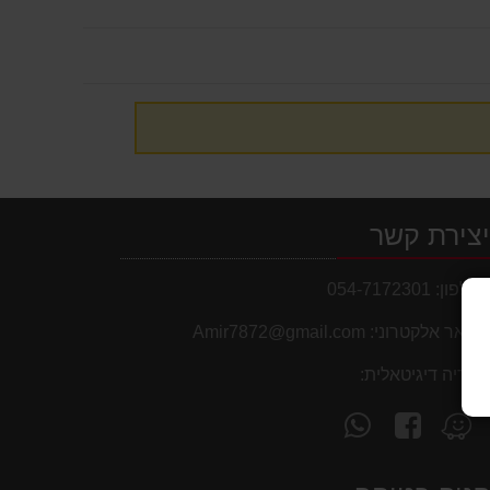
צירת קשר
טלפון:
054-7172301
דואר אלקטרוני:
Amir7872@gmail.com
מדיה דיגיטאלית:
עקוב
פנה
מצא
אחרינו
אלינו
אותנו
ב-
ב-
ב-