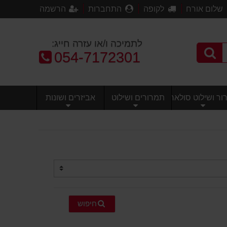
שלום אורח
לקופה
התחברות
הרשמה
לתמיכה ו/או עזרה חייג:
טלפון:
054-7172301
ר ושילוט סולארי
תמרורים ושילוט
אביזרים ושונות
חיפוש