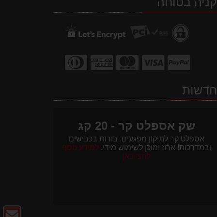
ניה בטוחה
WhatsApp
facebook
Waze
דשות
שק אספלט קר - 20 קג
אספלט קר לתיקון מפגעים, בורות בכבישים
ובמדרכות! ארוז ומוכן לשימוש מידי.
למידע נוסף
לחצו כאן
צו