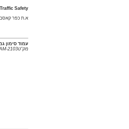
Traffic Safety
א.ת כפר קאסם (
עמוד סימון גמיש 75 ס''מ פרימיום צבע כחול ת
מק"טAM-2103