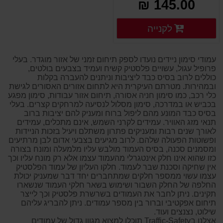
145.00 ₪
פרטים נוספים
לקנייה
פרטים נוספים
עמודי סימון ניידים נועדו לספק תיחום זמני של אזור מוגדר. בעלי
פרופיל עגול, עשויים פלסטיק קשיח ועמיד בצבעים בולטים,
כוללים לרוב בסיס כבד ליציבות וניתנים להעברה בקלות
ובמהירות. מטרתם העיקרית היא לתחום אזורים האסורים לגישת
כלי רכב, כמו סימון חניה אסורה, תיחום אזור עבודות, סימון מפגע
בכביש או במדרכה, סימון מסלול לנסיעה למרחקים קצרים. בעלי
בסיס כבד המונע מהם ליפול ברוח ומעניק להם יציבות ברוב
תנאי מזג האוויר. עמידים לקרני השמש, אינם מתכלים, עמידים
לאורך שנים רבות ומעניקים פתרון משתלם ויעיל בזכות הניידות
ופשוטות הפעולה שלהם. לרוב מגיעים בצבעי אדום לבן מרתיעים
ומסמנים סכנה, בסיס העמוד מולבש עליו מלמעלה ומונח בצורה
כזו שהוא אינו חלק אינטגרלי מהעמוד עצמו אלא רק מונח עליו וכך
אין שחיקה וסכנת שבר לעמוד. חלקו העליון של עמוד הפלסטיק
עצמו עשוי ממספר חלקים שמתחברים יחד דבר שמעניק יכולת
החלפה של החלק השבור ושימוש בשאר חלקי העמוד שנשארו
תקינים. ניתן לחבר את העמודים בשרשרת פלסטיק וכך לייצר
תיחום אפקטיבי וברור בין מספר עמודים. ניתן להבריג עליהם
שילוט, נצנצים ועוד.
אצלנו בTraffic-Safety תוכלו למצוא מגוון גדול של עמודים