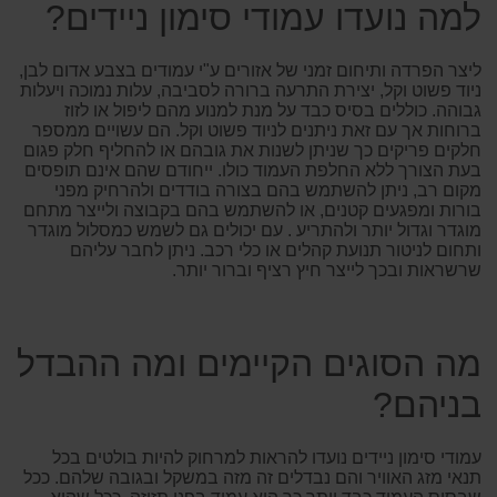
למה נועדו עמודי סימון ניידים?
ליצר הפרדה ותיחום זמני של אזורים ע"י עמודים בצבע אדום לבן,
ניוד פשוט וקל, יצירת התרעה ברורה לסביבה, עלות נמוכה ויעלות
גבוהה. כוללים בסיס כבד על מנת למנוע מהם ליפול או לזוז
ברוחות אך עם זאת ניתנים לניוד פשוט וקל. הם עשויים ממספר
חלקים פריקים כך שניתן לשנות את גובהם או להחליף חלק פגום
בעת הצורך ללא החלפת העמוד כולו. ייחודם שהם אינם תופסים
מקום רב, ניתן להשתמש בהם בצורה בודדים ולהרחיק מפני
בורות ומפגעים קטנים, או להשתמש בהם בקבוצה ולייצר מתחם
מוגדר וגדול יותר ולהתריע . עם יכולים גם לשמש כמסלול מוגדר
ותחום לניטור תנועת קהלים או כלי רכב. ניתן לחבר עליהם
שרשראות ובכך לייצר חיץ רציף וברור יותר.
מה הסוגים הקיימים ומה ההבדל
בניהם?
עמודי סימון ניידים נועדו להראות למרחוק להיות בולטים בכל
תנאי מזג האוויר והם נבדלים זה מזה במשקל ובגובה שלהם. ככל