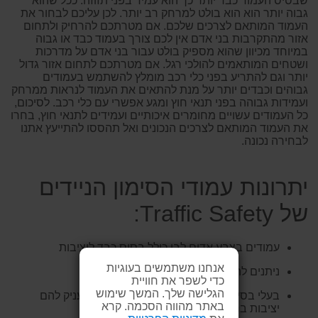
שבסיס העמוד כבד יותר כך הוא עמיד בפני תזוזה. ככל שהוא
גבוה יותר הוא הוא בולט למרחק רב יותר. לכן עליכם לבחור את
העמוד המותאם לצרכים שלכם. אם מטרתכם להרחיק ולתחום
אזור מהתקרבות בני אדם אין לכם צורך בעמוד כבד או גבוה
במיוחד מכיוון שהוא מספיק בולט עבור בני אדם על מדרכות
ושטחים המותאמים להולכי רגל. אם מטרתכם לתחום אזור גדול
יותר וגם להתריע בפני כלי רכב מומלץ להשתמש בעמודים
גבוהים וכבדים יותר על מנת להתאים את העמוד לנראות ממרחק
ועמידות גבוהה בפני תנאי חוץ ומגע אפשרי עם כלי רכב. לסיכום,
כל העמודים עשויים מחומרים איכותיים ועמידים לתנאי חוץ, בחרו
את העמוד המותאם לצרכים הנכונים ואל תהססו להתייעץ אתנו
לבחירה נכונה.
יתרונות עמודי הסימון הניידים
של Traffic Safety:
עמודים בצבע אדום לבן כולל בסיס כבד ליציבות
אנחנו משתמשים בעוגיות
ניתנים להעברה בקלות ובמהירות
כדי לשפר את חוויית
הגלישה שלך. המשך שימוש
בעלי בסיס כבד המונע מהם ליפול ברוח ומעניק להם
באתר מהווה הסכמה. קרא
יציבות ברוב תנאי מזג האוויר