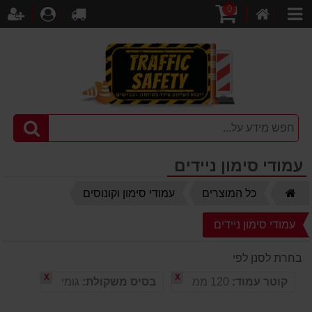
0
דף
עגלת
לקופה
התחברו
הר
קטגוריות
הבית
קניות
עמודי סימון ניידים
דף
כל המוצרים
עמודי סימון וקונוסים
הבית
עמודי סימון ניידים
בחרת לסנן לפי
X
X
קוטר עמוד:
120 ממ
בסיס משקולת:
גומי