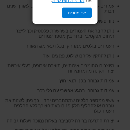
את
מדיניות הפרטיות
.
עמידים לקרני השמש, אינם מתכלים ועמידים לאורך שנים
רבות
אני מסכים
ניוד פשוט וקל בכדי לייצר חיץ רציף וברור
ניתן לחבר את העמודים בשרשרת פלסטיק וכך לייצר
תיחום אפקטיבי וברור בין מספר עמודים
העמודים בולטים ממרחק ובכל תנאי מזג האוויר
ניתן להתקין עליהם שילוט, נצנצים ועוד
מיוצרים מחומרים איכותיים, תוצרת אירופה, בעלי איכויות
יצור ותקינה מהמחמירות
עמידות גבוהה בפני תנאי חוץ
עמידות גבוהה במגע אפשרי עם כלי רכב
עשוי ממספר חלקים שמתחברים יחד – כך ניתן לשנות את
גובהם או להחליף חלק פגום בעת הצורך ללא החלפת
העמוד כולו
יצירת התרעה ברורה לסביבה בעלות נמוכה ויעלות גבוהה