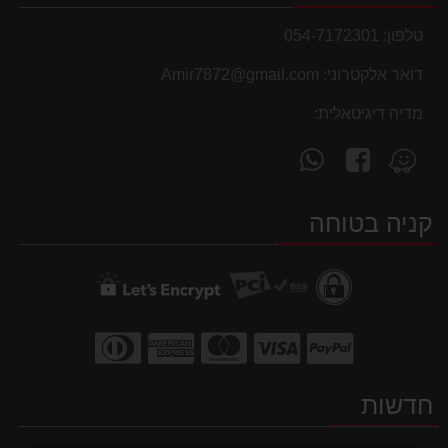
טלפון:
054-7172301
דואר אלקטרוני:
Amir7872@gmail.com
מדיה דיגיטאלית:
עקוב
פנה
מצא
אחרינו
אלינו
אותנו
ב-
ב-
ב-
קניה בטוחה
WhatsApp
facebook
Waze
חדשות