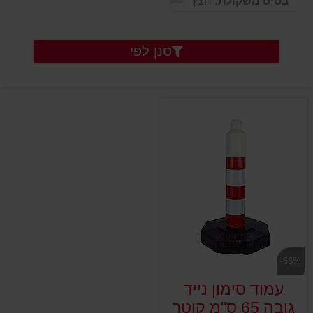
בסיס משקולת:
חצץ
סנן לפי
-56%
עמוד סימון נייד
גובה 65 ס''מ קוטר