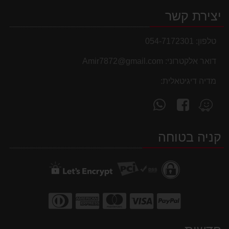
יצירת קשר
טלפון:
054-7172301
דואר אלקטרוני:
Amir7872@gmail.com
מדיה דיגיטאלית:
עקוב
פנה
מצא
אחרינו
אלינו
אותנו
ב-
ב-
ב-
קניה בטוחה
WhatsApp
facebook
Waze