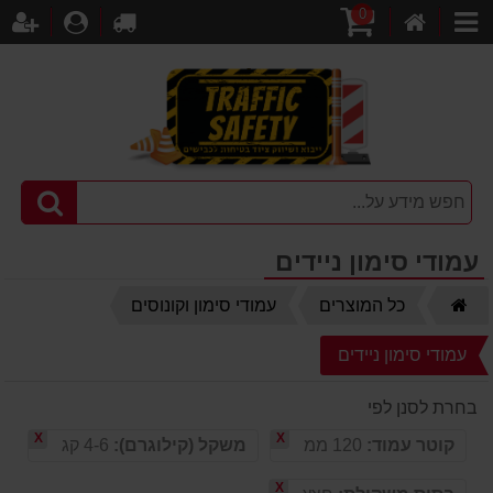
0
דף
עגלת
לקופה
התחברו
הר
קטגוריות
הבית
קניות
עמודי סימון ניידים
דף
כל המוצרים
עמודי סימון וקונוסים
הבית
עמודי סימון ניידים
בחרת לסנן לפי
X
X
קוטר עמוד:
120 ממ
משקל (קילוגרם):
4-6 קג
X