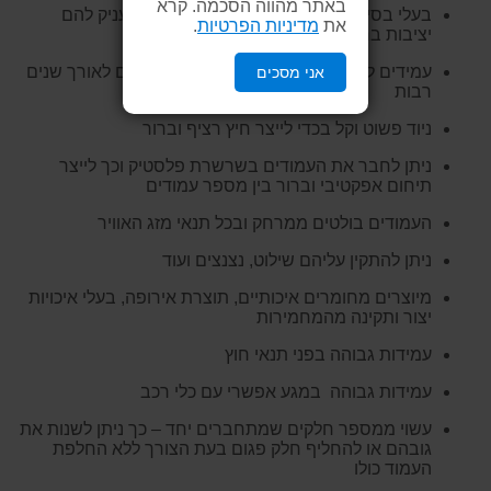
באתר מהווה הסכמה. קרא
בעלי בסיס כבד המונע מהם ליפול ברוח ומעניק להם
את
מדיניות הפרטיות
.
יציבות ברוב תנאי מזג האוויר
עמידים לקרני השמש, אינם מתכלים ועמידים לאורך שנים
אני מסכים
רבות
ניוד פשוט וקל בכדי לייצר חיץ רציף וברור
ניתן לחבר את העמודים בשרשרת פלסטיק וכך לייצר
תיחום אפקטיבי וברור בין מספר עמודים
העמודים בולטים ממרחק ובכל תנאי מזג האוויר
ניתן להתקין עליהם שילוט, נצנצים ועוד
מיוצרים מחומרים איכותיים, תוצרת אירופה, בעלי איכויות
יצור ותקינה מהמחמירות
עמידות גבוהה בפני תנאי חוץ
עמידות גבוהה במגע אפשרי עם כלי רכב
עשוי ממספר חלקים שמתחברים יחד – כך ניתן לשנות את
גובהם או להחליף חלק פגום בעת הצורך ללא החלפת
העמוד כולו