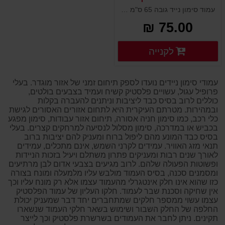
12 ס''מ בסיס כבד
עמוד סימון נייד גובה 65 ס"מ עם בסיס כבד תוצרת אירופה. מטרתו לסמן ולתחום מפגעים ומכשולים בדרכים, אזורי עבודה, תיקונים ואתרי בניה. ניתן להוסיף עליו שילוט, סימון נוסף ושרשראות בין אחד לשני לתיחום מלא ולהכוונה ומידע. עשוי פלסטיק קשיח ועמיד במיוחד.
75.00 ₪
פרטים נוספים
לקנייה
פרטים נוספים
עמודי סימון ניידים נועדו לספק תיחום זמני של אזור מוגדר. בעלי
פרופיל עגול, עשויים פלסטיק קשיח ועמיד בצבעים בולטים,
כוללים לרוב בסיס כבד ליציבות וניתנים להעברה בקלות
ובמהירות. מטרתם העיקרית היא לתחום אזורים האסורים לגישת
כלי רכב, כמו סימון חניה אסורה, תיחום אזור עבודות, סימון מפגע
בכביש או במדרכה, סימון מסלול לנסיעה למרחקים קצרים. בעלי
בסיס כבד המונע מהם ליפול ברוח ומעניק להם יציבות ברוב
תנאי מזג האוויר. עמידים לקרני השמש, אינם מתכלים, עמידים
לאורך שנים רבות ומעניקים פתרון משתלם ויעיל בזכות הניידות
ופשוטות הפעולה שלהם. לרוב מגיעים בצבעי אדום לבן מרתיעים
ומסמנים סכנה, בסיס העמוד מולבש עליו מלמעלה ומונח בצורה
כזו שהוא אינו חלק אינטגרלי מהעמוד עצמו אלא רק מונח עליו וכך
אין שחיקה וסכנת שבר לעמוד. חלקו העליון של עמוד הפלסטיק
עצמו עשוי ממספר חלקים שמתחברים יחד דבר שמעניק יכולת
החלפה של החלק השבור ושימוש בשאר חלקי העמוד שנשארו
תקינים. ניתן לחבר את העמודים בשרשרת פלסטיק וכך לייצר