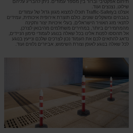
תיחום אפקטיבי וברור בין מספר עמודים. ניתן להבריג עליהם
שילוט, נצנצים ועוד.
אצלנו בTraffic-Safety תוכלו למצוא מגוון גדול של עמודים
בגבהים ומשקלים שונים, כולם תוצרת אירופית איכותית, עמידים
לתנאי מזג האוויר הישראלים, בעלי איכויות יצור ותקינה
מהמחמירים ביותר, במחירים משתלמים מהיבואן לצרכן.
אל תהססו לפנות אלינו בכל שאלה בנוגע לעמודי סימון הניידים,
נדאג להתאים לכם את העמוד נכון לצרכים שלכם ונייעץ בנוגע
לכל שאלה בנוגע לאופן וצורת השימוש, אביזרים נלווים ועוד.