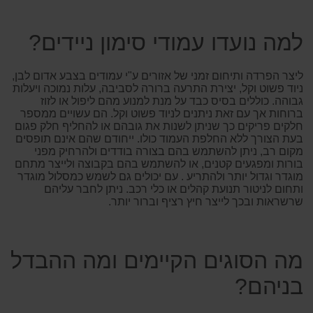
למה נועדו עמודי סימון ניידים?
ליצר הפרדה ותיחום זמני של אזורים ע"י עמודים בצבע אדום לבן,
ניוד פשוט וקל, יצירת התרעה ברורה לסביבה, עלות נמוכה ויעלות
גבוהה. כוללים בסיס כבד על מנת למנוע מהם ליפול או לזוז
ברוחות אך עם זאת ניתנים לניוד פשוט וקל. הם עשויים ממספר
חלקים פריקים כך שניתן לשנות את גובהם או להחליף חלק פגום
בעת הצורך ללא החלפת העמוד כולו. ייחודם שהם אינם תופסים
מקום רב, ניתן להשתמש בהם בצורה בודדים ולהרחיק מפני
בורות ומפגעים קטנים, או להשתמש בהם בקבוצה ולייצר מתחם
מוגדר וגדול יותר ולהתריע . עם יכולים גם לשמש כמסלול מוגדר
ותחום לניטור תנועת קהלים או כלי רכב. ניתן לחבר עליהם
שרשראות ובכך לייצר חיץ רציף וברור יותר.
מה הסוגים הקיימים ומה ההבדל
בניהם?