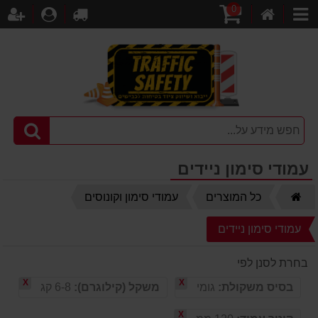
0
דף
עגלת
לקופה
התחברו
הר
קטגוריות
הבית
קניות
עמודי סימון ניידים
דף
כל המוצרים
עמודי סימון וקונוסים
הבית
עמודי סימון ניידים
בחרת לסנן לפי
X
X
בסיס משקולת:
גומי
משקל (קילוגרם):
6-8 קג
X