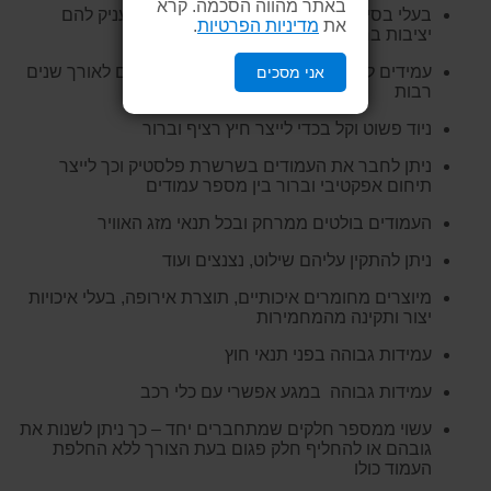
באתר מהווה הסכמה. קרא
בעלי בסיס כבד המונע מהם ליפול ברוח ומעניק להם
את
מדיניות הפרטיות
.
יציבות ברוב תנאי מזג האוויר
עמידים לקרני השמש, אינם מתכלים ועמידים לאורך שנים
אני מסכים
רבות
ניוד פשוט וקל בכדי לייצר חיץ רציף וברור
ניתן לחבר את העמודים בשרשרת פלסטיק וכך לייצר
תיחום אפקטיבי וברור בין מספר עמודים
העמודים בולטים ממרחק ובכל תנאי מזג האוויר
ניתן להתקין עליהם שילוט, נצנצים ועוד
מיוצרים מחומרים איכותיים, תוצרת אירופה, בעלי איכויות
יצור ותקינה מהמחמירות
עמידות גבוהה בפני תנאי חוץ
עמידות גבוהה במגע אפשרי עם כלי רכב
עשוי ממספר חלקים שמתחברים יחד – כך ניתן לשנות את
גובהם או להחליף חלק פגום בעת הצורך ללא החלפת
העמוד כולו