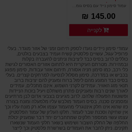
משקולת בסיס גומי
עמוד סימון נייד עם בסיס גומי משושה כבד. נועד לסמן מתחמי עבודות עפר וכביש, אתרי בניה ותשתיות. העמוד עשוי פלסטיק קשיח ונועד להיות עמיד וחסון לאורך שנים בתנאי חוץ. בעל צבעים זוהרים ובולטים למרחק והרתעה. ניתן להתקין אביזרי שילוט נוספים על העמוד.
145.00 ₪
פרטים נוספים
לקנייה
פרטים נוספים
עמודי סימון ניידים נועדו לספק תיחום זמני של אזור מוגדר. בעלי
פרופיל עגול, עשויים פלסטיק קשיח ועמיד בצבעים בולטים,
כוללים לרוב בסיס כבד ליציבות וניתנים להעברה בקלות
ובמהירות. מטרתם העיקרית היא לתחום אזורים האסורים לגישת
כלי רכב, כמו סימון חניה אסורה, תיחום אזור עבודות, סימון מפגע
בכביש או במדרכה, סימון מסלול לנסיעה למרחקים קצרים. בעלי
בסיס כבד המונע מהם ליפול ברוח ומעניק להם יציבות ברוב
תנאי מזג האוויר. עמידים לקרני השמש, אינם מתכלים, עמידים
לאורך שנים רבות ומעניקים פתרון משתלם ויעיל בזכות הניידות
ופשוטות הפעולה שלהם. לרוב מגיעים בצבעי אדום לבן מרתיעים
ומסמנים סכנה, בסיס העמוד מולבש עליו מלמעלה ומונח בצורה
כזו שהוא אינו חלק אינטגרלי מהעמוד עצמו אלא רק מונח עליו וכך
אין שחיקה וסכנת שבר לעמוד. חלקו העליון של עמוד הפלסטיק
עצמו עשוי ממספר חלקים שמתחברים יחד דבר שמעניק יכולת
החלפה של החלק השבור ושימוש בשאר חלקי העמוד שנשארו
תקינים. ניתן לחבר את העמודים בשרשרת פלסטיק וכך לייצר