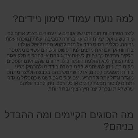
למה נועדו עמודי סימון ניידים?
ליצר הפרדה ותיחום זמני של אזורים ע"י עמודים בצבע אדום לבן,
ניוד פשוט וקל, יצירת התרעה ברורה לסביבה, עלות נמוכה ויעלות
גבוהה. כוללים בסיס כבד על מנת למנוע מהם ליפול או לזוז
ברוחות אך עם זאת ניתנים לניוד פשוט וקל. הם עשויים ממספר
חלקים פריקים כך שניתן לשנות את גובהם או להחליף חלק פגום
בעת הצורך ללא החלפת העמוד כולו. ייחודם שהם אינם תופסים
מקום רב, ניתן להשתמש בהם בצורה בודדים ולהרחיק מפני
בורות ומפגעים קטנים, או להשתמש בהם בקבוצה ולייצר מתחם
מוגדר וגדול יותר ולהתריע . עם יכולים גם לשמש כמסלול מוגדר
ותחום לניטור תנועת קהלים או כלי רכב. ניתן לחבר עליהם
שרשראות ובכך לייצר חיץ רציף וברור יותר.
מה הסוגים הקיימים ומה ההבדל
בניהם?