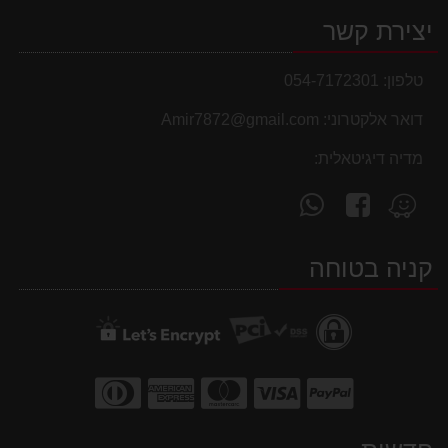
יצירת קשר
טלפון:
054-7172301
דואר אלקטרוני:
Amir7872@gmail.com
מדיה דיגיטאלית:
עקוב
פנה
מצא
אחרינו
אלינו
אותנו
ב-
ב-
ב-
קניה בטוחה
WhatsApp
facebook
Waze