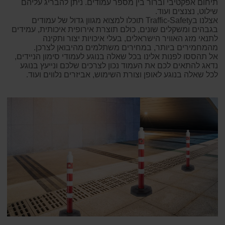
תיחום אפקטיבי וברור בין מספר עמודים. ניתן להבריג עליהם
שילוט, נצנצים ועוד.
אצלנו בTraffic-Safety תוכלו למצוא מגוון גדול של עמודים
בגבהים ומשקלים שונים, כולם תוצרת אירופית איכותית, עמידים
לתנאי מזג האוויר הישראלים, בעלי איכויות יצור ותקינה
מהמחמירים ביותר, במחירים משתלמים מהיבואן לצרכן.
אל תהססו לפנות אלינו בכל שאלה בנוגע לעמודי סימון הניידים,
נדאג להתאים לכם את העמוד נכון לצרכים שלכם ונייעץ בנוגע
לכל שאלה בנוגע לאופן וצורת השימוש, אביזרים נלווים ועוד.