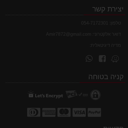
יצירת קשר
טלפון:
054-7172301
דואר אלקטרוני:
Amir7872@gmail.com
מדיה דיגיטאלית:
עקוב
פנה
מצא
אחרינו
אלינו
אותנו
ב-
ב-
ב-
קניה בטוחה
WhatsApp
facebook
Waze