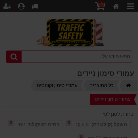
0
דף
עגלת
לקופה
התחברו
הר
קטגוריות
הבית
קניות
עמודי סימון ניידים
דף
כל המוצרים
עמודי סימון וקונוסים
הבית
עמודי סימון ניידים
בחרת לסנן לפי
X
X
משקל (קילוגרם):
6-8 קג
בסיס משקולת:
גומי
X