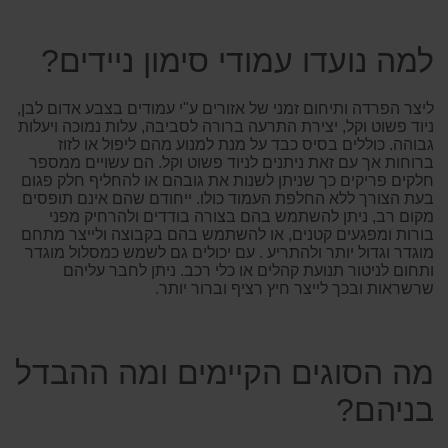
למה נועדו עמודי סימון ניידים?
ליצר הפרדה ותיחום זמני של אזורים ע"י עמודים בצבע אדום לבן,
ניוד פשוט וקל, יצירת התרעה ברורה לסביבה, עלות נמוכה ויעלות
גבוהה. כוללים בסיס כבד על מנת למנוע מהם ליפול או לזוז
ברוחות אך עם זאת ניתנים לניוד פשוט וקל. הם עשויים ממספר
חלקים פריקים כך שניתן לשנות את גובהם או להחליף חלק פגום
בעת הצורך ללא החלפת העמוד כולו. ייחודם שהם אינם תופסים
מקום רב, ניתן להשתמש בהם בצורה בודדים ולהרחיק מפני
בורות ומפגעים קטנים, או להשתמש בהם בקבוצה ולייצר מתחם
מוגדר וגדול יותר ולהתריע . עם יכולים גם לשמש כמסלול מוגדר
ותחום לניטור תנועת קהלים או כלי רכב. ניתן לחבר עליהם
שרשראות ובכך לייצר חיץ רציף וברור יותר.
מה הסוגים הקיימים ומה ההבדל
בניהם?