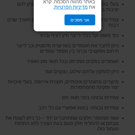
באתר מהווה הסכמה. קרא
בעלי בסיס כבד המונע מהם ליפול ברוח ומעניק להם
את
מדיניות הפרטיות
.
יציבות ברוב תנאי מזג האוויר
עמידים לקרני השמש, אינם מתכלים ועמידים לאורך שנים
אני מסכים
רבות
ניוד פשוט וקל בכדי לייצר חיץ רציף וברור
ניתן לחבר את העמודים בשרשרת פלסטיק וכך לייצר
תיחום אפקטיבי וברור בין מספר עמודים
העמודים בולטים ממרחק ובכל תנאי מזג האוויר
ניתן להתקין עליהם שילוט, נצנצים ועוד
מיוצרים מחומרים איכותיים, תוצרת אירופה, בעלי איכויות
יצור ותקינה מהמחמירות
עמידות גבוהה בפני תנאי חוץ
עמידות גבוהה במגע אפשרי עם כלי רכב
עשוי ממספר חלקים שמתחברים יחד – כך ניתן לשנות את
גובהם או להחליף חלק פגום בעת הצורך ללא החלפת
העמוד כולו