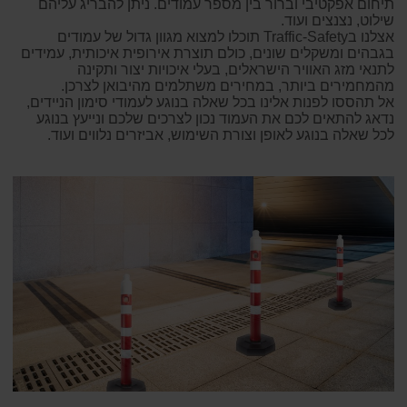
תיחום אפקטיבי וברור בין מספר עמודים. ניתן להבריג עליהם
שילוט, נצנצים ועוד.
אצלנו בTraffic-Safety תוכלו למצוא מגוון גדול של עמודים
בגבהים ומשקלים שונים, כולם תוצרת אירופית איכותית, עמידים
לתנאי מזג האוויר הישראלים, בעלי איכויות יצור ותקינה
מהמחמירים ביותר, במחירים משתלמים מהיבואן לצרכן.
אל תהססו לפנות אלינו בכל שאלה בנוגע לעמודי סימון הניידים,
נדאג להתאים לכם את העמוד נכון לצרכים שלכם ונייעץ בנוגע
לכל שאלה בנוגע לאופן וצורת השימוש, אביזרים נלווים ועוד.