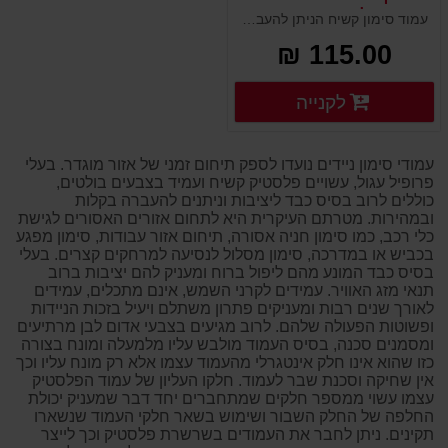
משקולת בסיס גומי
עמוד סימון קשיח הניתן להעברה ומיקום מחדש בקלות. כולל משקולת יציקת גומי. נועד לסמן מפגעים ולהרחיק תנועת כלי רכב מאזורי סכנה. פסי מחזירי אור לבנים להבלטה בחשיכה. העמוד כולל חור בחלקו העליון להתקנת שרשרת, בסיס הגומי עמיד בפני דריסת כלי רכב.
115.00 ₪
פרטים נוספים
לקנייה
פרטים נוספים
עמודי סימון ניידים נועדו לספק תיחום זמני של אזור מוגדר. בעלי
פרופיל עגול, עשויים פלסטיק קשיח ועמיד בצבעים בולטים,
כוללים לרוב בסיס כבד ליציבות וניתנים להעברה בקלות
ובמהירות. מטרתם העיקרית היא לתחום אזורים האסורים לגישת
כלי רכב, כמו סימון חניה אסורה, תיחום אזור עבודות, סימון מפגע
בכביש או במדרכה, סימון מסלול לנסיעה למרחקים קצרים. בעלי
בסיס כבד המונע מהם ליפול ברוח ומעניק להם יציבות ברוב
תנאי מזג האוויר. עמידים לקרני השמש, אינם מתכלים, עמידים
לאורך שנים רבות ומעניקים פתרון משתלם ויעיל בזכות הניידות
ופשוטות הפעולה שלהם. לרוב מגיעים בצבעי אדום לבן מרתיעים
ומסמנים סכנה, בסיס העמוד מולבש עליו מלמעלה ומונח בצורה
כזו שהוא אינו חלק אינטגרלי מהעמוד עצמו אלא רק מונח עליו וכך
אין שחיקה וסכנת שבר לעמוד. חלקו העליון של עמוד הפלסטיק
עצמו עשוי ממספר חלקים שמתחברים יחד דבר שמעניק יכולת
החלפה של החלק השבור ושימוש בשאר חלקי העמוד שנשארו
תקינים. ניתן לחבר את העמודים בשרשרת פלסטיק וכך לייצר