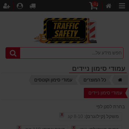
0
דף
עגלת
לקופה
התחברו
הר
קטגוריות
הבית
קניות
עמודי סימון ניידים
דף
כל המוצרים
עמודי סימון וקונוסים
הבית
עמודי סימון ניידים
בחרת לסנן לפי
X
משקל (קילוגרם):
8-10 קג
X
X