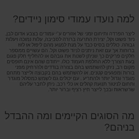
למה נועדו עמודי סימון ניידים?
ליצר הפרדה ותיחום זמני של אזורים ע"י עמודים בצבע אדום לבן,
ניוד פשוט וקל, יצירת התרעה ברורה לסביבה, עלות נמוכה ויעלות
גבוהה. כוללים בסיס כבד על מנת למנוע מהם ליפול או לזוז
ברוחות אך עם זאת ניתנים לניוד פשוט וקל. הם עשויים ממספר
חלקים פריקים כך שניתן לשנות את גובהם או להחליף חלק פגום
בעת הצורך ללא החלפת העמוד כולו. ייחודם שהם אינם תופסים
מקום רב, ניתן להשתמש בהם בצורה בודדים ולהרחיק מפני
בורות ומפגעים קטנים, או להשתמש בהם בקבוצה ולייצר מתחם
מוגדר וגדול יותר ולהתריע . עם יכולים גם לשמש כמסלול מוגדר
ותחום לניטור תנועת קהלים או כלי רכב. ניתן לחבר עליהם
שרשראות ובכך לייצר חיץ רציף וברור יותר.
מה הסוגים הקיימים ומה ההבדל
בניהם?