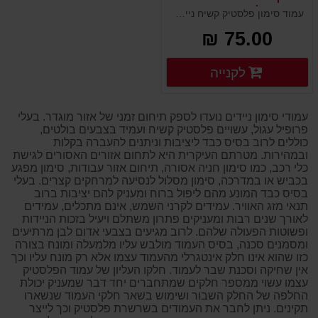
משקולת בסיס גומי
עמוד סימון פלסטיק קשיח נייד עם בסיס משקולת גומי ליציבות. מטרתו לסמן מפגעים ומכשולים בדרכים, אזורי עבודה, תיקונים ואתרי בניה. ניתן להוסיף עליו שילוט וסימון נוסף להכוונה ומידע. עשוי פלסטיק קשיח ועמיד במיוחד בצבעים זוהרים ובולטים להרתעה.
75.00 ₪
פרטים נוספים
לקנייה
פרטים נוספים
עמודי סימון ניידים נועדו לספק תיחום זמני של אזור מוגדר. בעלי
פרופיל עגול, עשויים פלסטיק קשיח ועמיד בצבעים בולטים,
כוללים לרוב בסיס כבד ליציבות וניתנים להעברה בקלות
ובמהירות. מטרתם העיקרית היא לתחום אזורים האסורים לגישת
כלי רכב, כמו סימון חניה אסורה, תיחום אזור עבודות, סימון מפגע
בכביש או במדרכה, סימון מסלול לנסיעה למרחקים קצרים. בעלי
בסיס כבד המונע מהם ליפול ברוח ומעניק להם יציבות ברוב
תנאי מזג האוויר. עמידים לקרני השמש, אינם מתכלים, עמידים
לאורך שנים רבות ומעניקים פתרון משתלם ויעיל בזכות הניידות
ופשוטות הפעולה שלהם. לרוב מגיעים בצבעי אדום לבן מרתיעים
ומסמנים סכנה, בסיס העמוד מולבש עליו מלמעלה ומונח בצורה
כזו שהוא אינו חלק אינטגרלי מהעמוד עצמו אלא רק מונח עליו וכך
אין שחיקה וסכנת שבר לעמוד. חלקו העליון של עמוד הפלסטיק
עצמו עשוי ממספר חלקים שמתחברים יחד דבר שמעניק יכולת
החלפה של החלק השבור ושימוש בשאר חלקי העמוד שנשארו
תקינים. ניתן לחבר את העמודים בשרשרת פלסטיק וכך לייצר