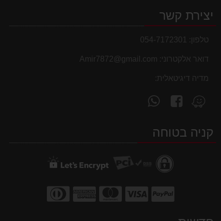
יצירת קשר
טלפון:
054-7172301
דואר אלקטרוני:
Amir7872@gmail.com
מדיה דיגיטאלית:
עקוב
פנה
מצא
אחרינו
אלינו
אותנו
ב-
ב-
ב-
קניה בטוחה
WhatsApp
facebook
Waze