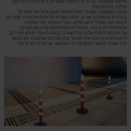
תיחום אפקטיבי וברור בין מספר עמודים. ניתן להבריג עליהם
שילוט, נצנצים ועוד.
אצלנו בTraffic-Safety תוכלו למצוא מגוון גדול של עמודים
בגבהים ומשקלים שונים, כולם תוצרת אירופית איכותית, עמידים
לתנאי מזג האוויר הישראלים, בעלי איכויות יצור ותקינה
מהמחמירים ביותר, במחירים משתלמים מהיבואן לצרכן.
אל תהססו לפנות אלינו בכל שאלה בנוגע לעמודי סימון הניידים,
נדאג להתאים לכם את העמוד נכון לצרכים שלכם ונייעץ בנוגע
לכל שאלה בנוגע לאופן וצורת השימוש, אביזרים נלווים ועוד.