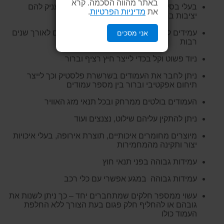
באתר מהווה הסכמה. קרא
בעלי בסיס כבד המונע מהם ליפול ברוח ומעניק להם
את
מדיניות הפרטיות
.
יציבות ברוב תנאי מזג האוויר
עמידים לקרני השמש, אינם מתכלים ועמידים לאורך שנים
אני מסכים
רבות
ניוד פשוט וקל בכדי לייצר חיץ רציף וברור
ניתן לחבר את העמודים בשרשרת פלסטיק וכך לייצר
תיחום אפקטיבי וברור בין מספר עמודים
העמודים בולטים ממרחק ובכל תנאי מזג האוויר
ניתן להתקין עליהם שילוט, נצנצים ועוד
מיוצרים מחומרים איכותיים, תוצרת אירופה, בעלי איכויות
יצור ותקינה מהמחמירות
עמידות גבוהה בפני תנאי חוץ
עמידות גבוהה במגע אפשרי עם כלי רכב
עשוי ממספר חלקים שמתחברים יחד – כך ניתן לשנות את
גובהם או להחליף חלק פגום בעת הצורך ללא החלפת
העמוד כולו