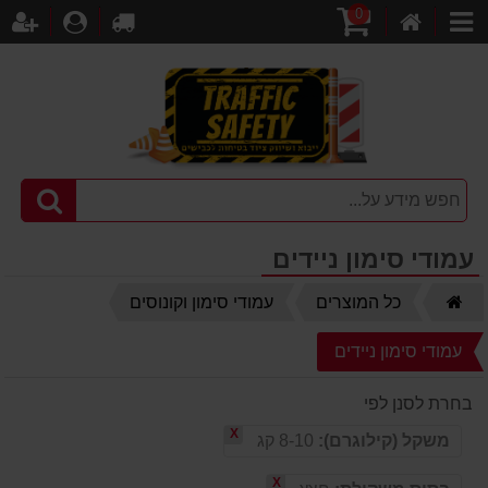
0
דף
עגלת
לקופה
התחברו
הר
קטגוריות
הבית
קניות
עמודי סימון ניידים
דף
כל המוצרים
עמודי סימון וקונוסים
הבית
עמודי סימון ניידים
בחרת לסנן לפי
X
משקל (קילוגרם):
8-10 קג
X