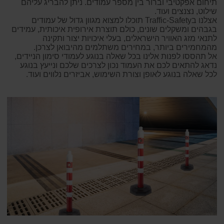
תיחום אפקטיבי וברור בין מספר עמודים. ניתן להבריג עליהם
שילוט, נצנצים ועוד.
אצלנו בTraffic-Safety תוכלו למצוא מגוון גדול של עמודים
בגבהים ומשקלים שונים, כולם תוצרת אירופית איכותית, עמידים
לתנאי מזג האוויר הישראלים, בעלי איכויות יצור ותקינה
מהמחמירים ביותר, במחירים משתלמים מהיבואן לצרכן.
אל תהססו לפנות אלינו בכל שאלה בנוגע לעמודי סימון הניידים,
נדאג להתאים לכם את העמוד נכון לצרכים שלכם ונייעץ בנוגע
לכל שאלה בנוגע לאופן וצורת השימוש, אביזרים נלווים ועוד.