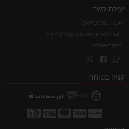
יצירת קשר
טלפון:
054-7172301
דואר אלקטרוני:
Amir7872@gmail.com
מדיה דיגיטאלית:
עקוב
פנה
מצא
אחרינו
אלינו
אותנו
ב-
ב-
ב-
קניה בטוחה
WhatsApp
facebook
Waze