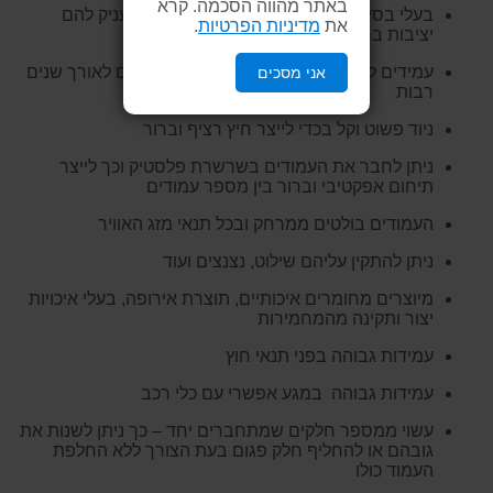
באתר מהווה הסכמה. קרא
בעלי בסיס כבד המונע מהם ליפול ברוח ומעניק להם
את
מדיניות הפרטיות
.
יציבות ברוב תנאי מזג האוויר
עמידים לקרני השמש, אינם מתכלים ועמידים לאורך שנים
אני מסכים
רבות
ניוד פשוט וקל בכדי לייצר חיץ רציף וברור
ניתן לחבר את העמודים בשרשרת פלסטיק וכך לייצר
תיחום אפקטיבי וברור בין מספר עמודים
העמודים בולטים ממרחק ובכל תנאי מזג האוויר
ניתן להתקין עליהם שילוט, נצנצים ועוד
מיוצרים מחומרים איכותיים, תוצרת אירופה, בעלי איכויות
יצור ותקינה מהמחמירות
עמידות גבוהה בפני תנאי חוץ
עמידות גבוהה במגע אפשרי עם כלי רכב
עשוי ממספר חלקים שמתחברים יחד – כך ניתן לשנות את
גובהם או להחליף חלק פגום בעת הצורך ללא החלפת
העמוד כולו