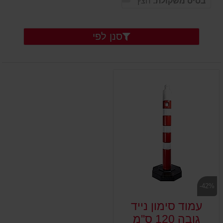
בסיס משקולת:
חצץ
סנן לפי
-42%
עמוד סימון נייד
גובה 120 ס''מ