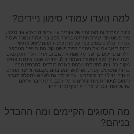
למה נועדו עמודי סימון ניידים?
ליצר הפרדה ותיחום זמני של אזורים ע"י עמודים בצבע אדום לבן,
ניוד פשוט וקל, יצירת התרעה ברורה לסביבה, עלות נמוכה ויעלות
גבוהה. כוללים בסיס כבד על מנת למנוע מהם ליפול או לזוז
ברוחות אך עם זאת ניתנים לניוד פשוט וקל. הם עשויים ממספר
חלקים פריקים כך שניתן לשנות את גובהם או להחליף חלק פגום
בעת הצורך ללא החלפת העמוד כולו. ייחודם שהם אינם תופסים
מקום רב, ניתן להשתמש בהם בצורה בודדים ולהרחיק מפני
בורות ומפגעים קטנים, או להשתמש בהם בקבוצה ולייצר מתחם
מוגדר וגדול יותר ולהתריע . עם יכולים גם לשמש כמסלול מוגדר
ותחום לניטור תנועת קהלים או כלי רכב. ניתן לחבר עליהם
שרשראות ובכך לייצר חיץ רציף וברור יותר.
מה הסוגים הקיימים ומה ההבדל
בניהם?