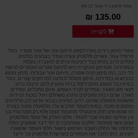
קוטר 12 ס''מ בסיס
עמוד סימון נייד קוטר 12 סמ בסיס כבד תוצרת אירופה. נועד לסמן מתחמי עבודות עפר וכביש, אתרי בניה ותשתיות. העמוד עשוי פלסטיק קשיח ונועד להיות עמיד וחסון לאורך שנים בתנאי חוץ. בעל צבעים זוהרים ובולטים למרחק והרתעה. ניתן להתקין אביזרים נוספים על העמוד
כבד
135.00 ₪
פרטים נוספים
לקנייה
פרטים נוספים
עמודי סימון ניידים נועדו לספק תיחום זמני של אזור מוגדר. בעלי
פרופיל עגול, עשויים פלסטיק קשיח ועמיד בצבעים בולטים,
כוללים לרוב בסיס כבד ליציבות וניתנים להעברה בקלות
ובמהירות. מטרתם העיקרית היא לתחום אזורים האסורים לגישת
כלי רכב, כמו סימון חניה אסורה, תיחום אזור עבודות, סימון מפגע
בכביש או במדרכה, סימון מסלול לנסיעה למרחקים קצרים. בעלי
בסיס כבד המונע מהם ליפול ברוח ומעניק להם יציבות ברוב
תנאי מזג האוויר. עמידים לקרני השמש, אינם מתכלים, עמידים
לאורך שנים רבות ומעניקים פתרון משתלם ויעיל בזכות הניידות
ופשוטות הפעולה שלהם. לרוב מגיעים בצבעי אדום לבן מרתיעים
ומסמנים סכנה, בסיס העמוד מולבש עליו מלמעלה ומונח בצורה
כזו שהוא אינו חלק אינטגרלי מהעמוד עצמו אלא רק מונח עליו וכך
אין שחיקה וסכנת שבר לעמוד. חלקו העליון של עמוד הפלסטיק
עצמו עשוי ממספר חלקים שמתחברים יחד דבר שמעניק יכולת
החלפה של החלק השבור ושימוש בשאר חלקי העמוד שנשארו
תקינים. ניתן לחבר את העמודים בשרשרת פלסטיק וכך לייצר