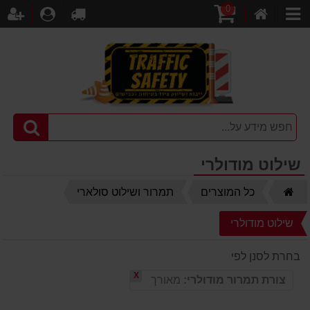
0
דף
עגלת
לקופה
התחברו
הר
קטגוריות
הבית
קניות
שילוט מודולרי
דף
כל המוצרים
תמרור ושילוט סולארי
הבית
שילוט מודולרי
בחרת לסנן לפי
X
צורת תמרור מודולרי:
מאורך