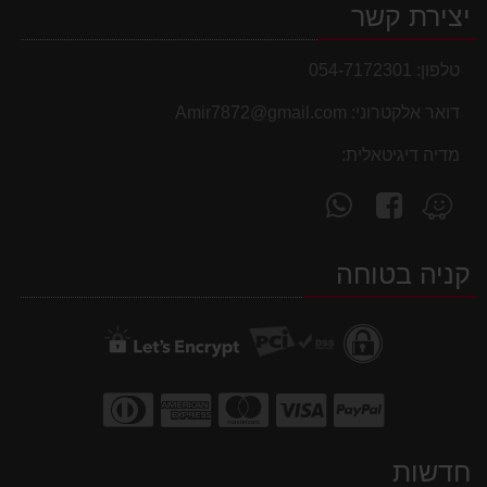
יצירת קשר
טלפון:
054-7172301
דואר אלקטרוני:
Amir7872@gmail.com
מדיה דיגיטאלית:
עקוב
פנה
מצא
אחרינו
אלינו
אותנו
ב-
ב-
ב-
קניה בטוחה
WhatsApp
facebook
Waze
חדשות