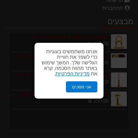
הרשמה
התחברות
מבצעים
מחסום לחניה צורת U במבצע מטורף!
175.00 ₪
אנחנו משתמשים בעוגיות
חבילת 1 מטר פסי האטה 10 קמ''ש כולל סופיות מפלסטיק
כדי לשפר את חוויית
199.00 ₪
הגלישה שלך. המשך שימוש
באתר מהווה הסכמה. קרא
את
מדיניות הפרטיות
.
עמוד סימון גמיש 75 ס''מ ECO תוצרת אירופה
95.00 ₪
אני מסכים
מחסום חניה פרטי כולל מנעול ומפתחות גובה 70 ס"מ
250.00 ₪