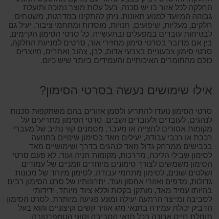
החלקה לכל אזור בו יש סכנה. בעל עלות מוצר נמוכה ותועלת
גבוהה המיועד למנוע תאונות. ניתן להתקינו במדרגות, משטחים
חלקים, מעליות, שיפועים, חנויות, מוסדות ומתחמי ציבור. יעיל גם
לבטיחות עובדים במפעלים ובתעשייה. כל סרטי הסימון הקיימים,
בין אם מדובר בסרטי סימון מחזירי אור, סרטים למניעת החלקה,
סרטי סימון צבעוניים בצבעי אדום, לבן, צהוב ואחרים, מיוצרים
כולם מהחומרים האיכותיים והעמידים ביותר שיש כיום.
אילו שימושים נעשה בסרטי הסימון?
סרטי הסימון נועדו להתריע ולסמן אזורים בהם משתקפות סכנות
לנהגים, לעובדים ולעוברים ושבים. סרטי הסימון מתריעים על
מקומות אסורים לחצייה או מעבר, מסמנים קווי נתיב של מעברי
רכבת או רכבי עבודה, יעילים מאד בסימון שינויים בתנועה
בכבישים ממרחק גדול מאד לנהגים בדרך ושימושיים מאד
לסימון שבילי הליכה, מדרכות, מקומות חניה ועוד. לא פעם סרטי
הסימון משמשים לצורך סימונים מיוחדים וזמניים של עמודים
ושלטים שונים, לסימון מתחמי עבודה, לסימון מיוחד של מכונות
גדולות, מדפים ואזורי אחסון ועוד. יתרונותיו של סרט הסימון רבים
בהיותו עמיד מאד, מותקן בקלות וללא ציוד מיוחד, ידידותי
לסביבה ומייצר הרתעה יעילה ומונע פגיעה מיותרת. לסרט הסימון
הדביק יכולת עמידה בתנאי מזג אוויר קשים וקיצוניים והוא בעל
תוחלת חיים ארוכה בכל תנאי הסביבה וסוגי הטמפרטורה.