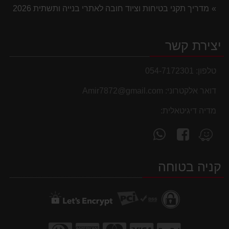
מדריך תקני בטיחות וציוד חובה לאתרי בנייה ותשתית 2026
יצירת קשר
טלפון:
054-7172301
דואר אלקטרוני:
Amir7872@gmail.com
מדיה דיגיטאלית:
עקוב
פנה
מצא
אחרינו
אלינו
אותנו
ב-
ב-
ב-
קניה בטוחה
WhatsApp
facebook
Waze