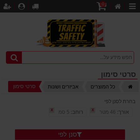
0
דף
עגלת
לקופה
התחברו
הר
קטגוריות
הבית
קניות
סרטי סימון
דף
סרטי סימון
כל המוצרים
אביזרים ושונות
הבית
בחרת לסנן לפי
X
X
אורך:
46 מטר
רוחב:
5 סמ
סנן לפי