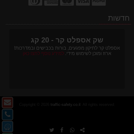
חדשות
שק אספלט קר - 20 קג
אספלט קר לתיקון מפגעים, בורות בכבישים ובמדרכות!
ארוז ומוכן לשימוש מידי.
למידע נוסף לחצו כאן
צו
Copyright © 2026
traffic-safety.co.il
. All rights reserved.
ק
צו
-
קש
מ
דו
-
העתק
שתף
שתף
שתף
או