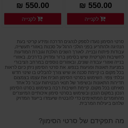
רוחב 5 ס
550.00 ₪
550.00 ₪
פרטים נוספים
פרטים
לקנייה
לקנייה
פרטים נוספים
פרטים נוספים
סרטי הסימון נועדו לספק לנהגים הדרכה ומידע קריטי בעת
הנהיגה ולהתריע בפני הולכי הרגל על סכנות באזורי תעשייה,
עבודות פיתוח ובנייה. לאורך השנים הולכת וגוברת המודעות
לחשיבות הקריטית שיש בסימון ברור ומדויק בדרכים, באזורי
בנייה ואזורי עבודה שונים, ובאזורים נוספים במרחב הציבורי
במניעת תאונות ופגיעות בנפש. את סרטי הסימון ניתן כיום לראות
בכל מקום בו קיימת סכנה או שיש צורך להבליט בו שינוי חדש
ובלתי צפוי. השימוש בסרטי הסימון הוכיח את עצמו בצמצום
תדירות התאונות ובשיפור של תנאי הבטיחות עבור כל אחד
מאיתנו בכל מקום. קיימת חשיבות רבה בשימוש בסרט הסימון
הנכון במקום הנכון ובשימוש בסרטי סימון איכותיים המיוצרים
מהחומרים המתאימים כדי להבטיח שיעמדו בייעוד המדויק
שלהם ביעילות המרבית.
מה תפקידם של סרטי הסימון?