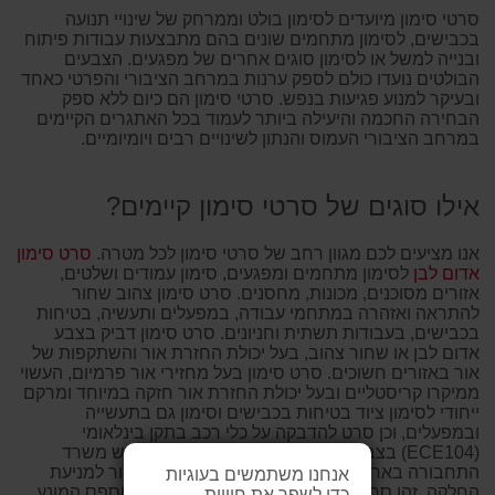
סרטי סימון מיועדים לסימון בולט וממרחק של שינויי תנועה
בכבישים, לסימון מתחמים שונים בהם מתבצעות עבודות פיתוח
ובנייה למשל או לסימון סוגים אחרים של מפגעים. הצבעים
הבולטים נועדו כולם לספק ערנות במרחב הציבורי והפרטי כאחד
ובעיקר למנוע פגיעות בנפש. סרטי סימון הם כיום ללא ספק
הבחירה החכמה והיעילה ביותר לעמוד בכל האתגרים הקיימים
במרחב הציבורי העמוס והנתון לשינויים רבים ויומיומיים.
אילו סוגים של סרטי סימון קיימים?
אנו מציעים לכם מגוון רחב של סרטי סימון לכל מטרה.
סרט סימון
אדום לבן
לסימון מתחמים ומפגעים, סימון עמודים ושלטים,
אזורים מסוכנים, מכונות, מחסנים. סרט סימון צהוב שחור
להתראה ואזהרה במתחמי עבודה, במפעלים ותעשיה, בטיחות
בכבישים, בעבודות תשתית וחניונים. סרט סימון דביק בצבע
אדום לבן או שחור צהוב, בעל יכולת החזרת אור והשתקפות של
אור באזורים חשוכים. סרט סימון בעל מחזירי אור פרמיום, העשוי
ממיקרו קריסטליים ובעל יכולת החזרת אור חזקה במיוחד ומרקם
ייחודי לסימון ציוד בטיחות בכבישים וסימון גם בתעשייה
ובמפעלים, וכן סרט להדבקה על כלי רכב בתקן בינלאומי
(ECE104) בצבעי אדום, אפור או צהוב, אותם דורש משרד
התחבורה בארץ. בנוסף תוכלו למצוא גם סרט שחור למניעת
אנחנו משתמשים בעוגיות
החלקה, זהו סרט דביק בצבע שחור עם מרקם מחוספס המונע
כדי לשפר את חוויית