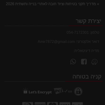
מדריך תקני בטיחות וציוד חובה לאתרי בנייה ותשתית 2026
יצירת קשר
טלפון:
054-7172301
דואר אלקטרוני:
Amir7872@gmail.com
מדיה דיגיטאלית:
עקוב
פנה
מצא
אחרינו
אלינו
אותנו
ב-
ב-
ב-
קניה בטוחה
WhatsApp
facebook
Waze