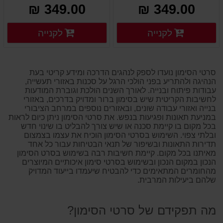
349.00 ₪
349.00 ₪
פרטים נוספים
פרטים
לקנייה
לקנייה
פרטים נוספים
פרטים נוספים
סרטי הסימון נועדו לספק לנהגים הדרכה ומידע קריטי בעת
הנהיגה ולהתריע בפני הולכי הרגל על סכנות באזורי תעשייה,
עבודות פיתוח ובנייה. לאורך השנים הולכת וגוברת המודעות
לחשיבות הקריטית שיש בסימון ברור ומדויק בדרכים, באזורי
בנייה ואזורי עבודה שונים, ובאזורים נוספים במרחב הציבורי
במניעת תאונות ופגיעות בנפש. את סרטי הסימון ניתן כיום לראות
בכל מקום בו קיימת סכנה או שיש צורך להבליט בו שינוי חדש
ובלתי צפוי. השימוש בסרטי הסימון הוכיח את עצמו בצמצום
תדירות התאונות ובשיפור של תנאי הבטיחות עבור כל אחד
מאיתנו בכל מקום. קיימת חשיבות רבה בשימוש בסרט הסימון
הנכון במקום הנכון ובשימוש בסרטי סימון איכותיים המיוצרים
מהחומרים המתאימים כדי להבטיח שיעמדו בייעוד המדויק
שלהם ביעילות המרבית.
מה תפקידם של סרטי הסימון?