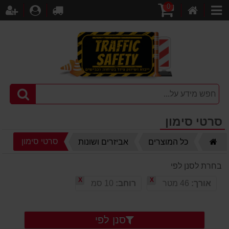
0
דף
עגלת
לקופה
התחברו
הר
קטגוריות
הבית
קניות
סרטי סימון
דף
סרטי סימון
כל המוצרים
אביזרים ושונות
הבית
בחרת לסנן לפי
X
X
אורך:
46 מטר
רוחב:
10 סמ
סנן לפי