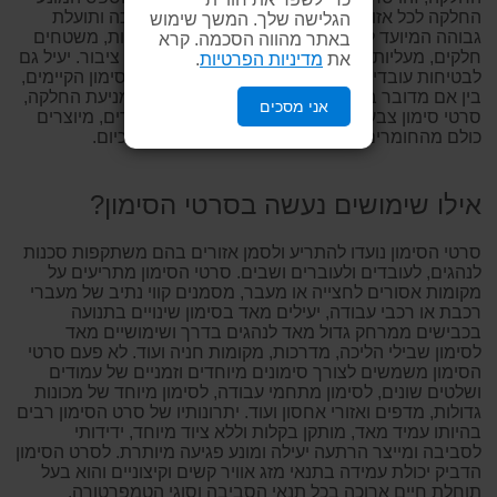
החלקה לכל אזור בו יש סכנה. בעל עלות מוצר נמוכה ותועלת
הגלישה שלך. המשך שימוש
גבוהה המיועד למנוע תאונות. ניתן להתקינו במדרגות, משטחים
באתר מהווה הסכמה. קרא
חלקים, מעליות, שיפועים, חנויות, מוסדות ומתחמי ציבור. יעיל גם
את
מדיניות הפרטיות
.
לבטיחות עובדים במפעלים ובתעשייה. כל סרטי הסימון הקיימים,
בין אם מדובר בסרטי סימון מחזירי אור, סרטים למניעת החלקה,
אני מסכים
סרטי סימון צבעוניים בצבעי אדום, לבן, צהוב ואחרים, מיוצרים
כולם מהחומרים האיכותיים והעמידים ביותר שיש כיום.
אילו שימושים נעשה בסרטי הסימון?
סרטי הסימון נועדו להתריע ולסמן אזורים בהם משתקפות סכנות
לנהגים, לעובדים ולעוברים ושבים. סרטי הסימון מתריעים על
מקומות אסורים לחצייה או מעבר, מסמנים קווי נתיב של מעברי
רכבת או רכבי עבודה, יעילים מאד בסימון שינויים בתנועה
בכבישים ממרחק גדול מאד לנהגים בדרך ושימושיים מאד
לסימון שבילי הליכה, מדרכות, מקומות חניה ועוד. לא פעם סרטי
הסימון משמשים לצורך סימונים מיוחדים וזמניים של עמודים
ושלטים שונים, לסימון מתחמי עבודה, לסימון מיוחד של מכונות
גדולות, מדפים ואזורי אחסון ועוד. יתרונותיו של סרט הסימון רבים
בהיותו עמיד מאד, מותקן בקלות וללא ציוד מיוחד, ידידותי
לסביבה ומייצר הרתעה יעילה ומונע פגיעה מיותרת. לסרט הסימון
הדביק יכולת עמידה בתנאי מזג אוויר קשים וקיצוניים והוא בעל
תוחלת חיים ארוכה בכל תנאי הסביבה וסוגי הטמפרטורה.