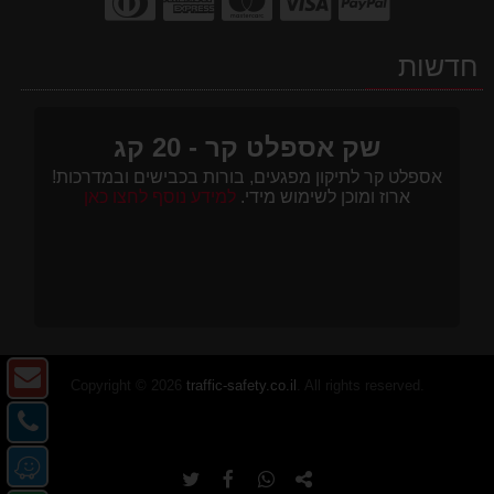
חדשות
שק אספלט קר - 20 קג
אספלט קר לתיקון מפגעים, בורות בכבישים ובמדרכות!
ארוז ומוכן לשימוש מידי.
למידע נוסף לחצו כאן
צו
Copyright © 2026
traffic-safety.co.il
. All rights reserved.
ק
צו
-
קש
מ
דו
-
העתק
שתף
שתף
שתף
או