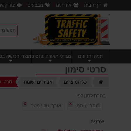
דף הבית
אודותינו
מבצעים
צור קשר
חניה וחניונים
מגדלי תאורה ופנסים
מוצרי הנגשה בטי
סרטי סימון
דף
סרטי ס
כל המוצרים
אביזרים ושונות
הבית
בחרת לסנן לפי
X
X
רוחב:
7 סמ
אורך:
500 מטר
יצרנים