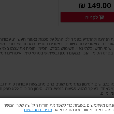
149.00 ₪
פרטים נוספים
לקנייה
פרטים נוספים
 הנהיגה ולהתריע בפני הולכי הרגל על סכנות באזורי תעשייה, עבודות
רי בנייה ואזורי עבודה שונים, ובאזורים נוספים במרחב הציבורי במניע
 שינוי חדש ובלתי צפוי. השימוש בסרטי הסימון הוכיח את עצמו בצמצ
סרט הסימון הנכון במקום הנכון ובשימוש בסרטי סימון איכותיים ה
ועה בכבישים, לסימון מתחמים שונים בהם מתבצעות עבודות פיתוח וב
י כאחד ובעיקר למנוע פגיעות בנפש. סרטי סימון הם כיום ללא ספק 
מיומיים.
נחנו משתמשים בעוגיות כדי לשפר את חוויית הגלישה שלך. המשך
ימוש באתר מהווה הסכמה. קרא את
מדיניות הפרטיות
.