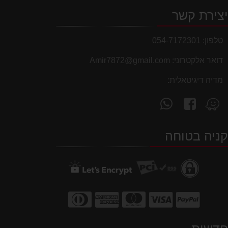
צירת קשר
טלפון:
054-7172301
דואר אלקטרוני:
Amir7872@gmail.com
מדיה דיגיטאלית:
עקוב
פנה
מצא
אחרינו
אלינו
אותנו
ב-
ב-
ב-
ניה בטוחה
WhatsApp
facebook
Waze