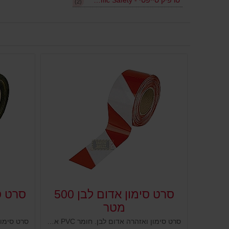
טרפיק סייפטי - Traffic Safety
(2)
סרט סימון אדום לבן 500
מטר
סרט סימון ואזהרה אדום לבן. חומר PVC איכותי ועמיד, מיועד לסמן מתחמים ומפגעים. הצבעים הבולטים נועדו להראות למרחוק ולגרום לערנות והתראה. נועדו לסימון עמודים, ושלטים, מתחמי עבודה, אזורים מסוכנים, מכונות, מחסנים, מידוף ועוד.