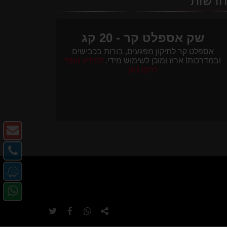
דשות
שק אספלט קר - 20 קג
אספלט קר לתיקון מפגעים, בורות בכבישים
ובמדרכות! ארוז ומוכן לשימוש מידי.
למידע נוסף
לחצו כאן
צו
ק
צו
-
קש
מ
דו
-
או
אל
פנ
טל
ב-
אל
e
העתק
שתף
שתף
שתף
ב-
URL
ב-
ב-
ב-
https://www.traffic-