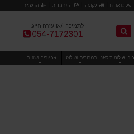
שלום אורח
לקופה
התחברות
הרשמה
לתמיכה ו/או עזרה חייג:
טלפון:
054-7172301
ר ושילוט סולארי
תמרורים ושילוט
אביזרים ושונות