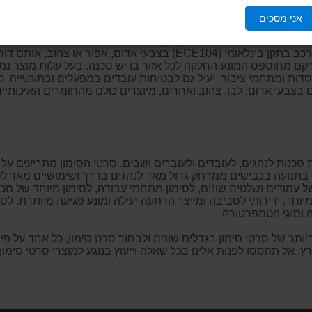
ט סימון אדום לבן
לסימון מתחמים ומפגעים, סימון עמודים ושלטים, אז
אני מסכים
 בטיחות בכבישים, בעבודות תשתית וחניונים. סרט סימון דביק בצבע
רי אור פרמיום, העשוי ממיקרו קריסטליים ובעל יכולת החזרת אור חזק
וסימון גם בתעשייה ובמפעלים, וכן סרט להדבקה על כלי רכב בתקן בינלאו
 מחוספס המונע החלקה לכל אזור בו יש סכנה. בעל עלות מוצר נמוכה
סדות ומתחמי ציבור. יעיל גם לבטיחות עובדים במפעלים ובתעשייה. כל
 בצבעי אדום, לבן, צהוב ואחרים, מיוצרים כולם מהחומרים האיכותיים
סכנות לנהגים, לעובדים ולעוברים ושבים. סרטי הסימון מתריעים על 
ם בתנועה בכבישים ממרחק גדול מאד לנהגים בדרך ושימושיים מאד לסי
 עמודים ושלטים שונים, לסימון מתחמי עבודה, לסימון מיוחד של מכונות
מיוחד, ידידותי לסביבה ומייצר הרתעה יעילה ומונע פגיעה מיותרת. לס
בה וסוגי הטמפרטורה.
צוא את המגוון הרחב ביותר של סרטי סימון בגדלים שונים ולבחור סרט סימון, כל
. אל תהססו לפנות אלינו בכל שאלה וייעוץ בנוגע למוצרי סרטי סימון