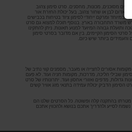
ורים מסוכנים, מכונות, מחסנים. סרט סימון צהוב
 אדום לבן או שחור צהוב, בעל יכולת החזרת אור
ה במיוחד ומרקם ייחודי לסימון ציוד בטיחות בכבישים
מי (ECE104) בצבעי אדום, אפור או צהוב, אותם דורש משרד התחבורה בארץ. בנוסף תוכלו למצוא גם סרט
 ותועלת גבוהה המיועד למנוע תאונות. ניתן להתקינו
 סרטי הסימון הקיימים, בין אם מדובר בסרטי סימון
 והעמידים ביותר שיש כיום.
מקומות אסורים לחצייה או מעבר, מסמנים קווי נתיב של
מון שבילי הליכה, מדרכות, מקומות חניה ועוד. לא פעם
 גדולות, מדפים ואזורי אחסון ועוד. יתרונותיו של סרט
רט הסימון הדביק יכולת עמידה בתנאי מזג אוויר קשים
 אחד על פי מטרתו בהתקנה קלה ופשוטה. כל הסרטים שלנו הם
 נשמח לסייע ולהדריך אתכם בנושא ולהכווין אתכם