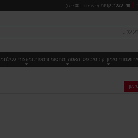
עגלת קניות
(
0
פריטים |
0.00
₪)
חותי
עמודי סימון וקונוסים
פסי האטה ומחסומים
רמפות ומעצורי גלגל
תמרו
ימון