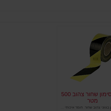
סרט סימון שחור צהוב 500
מטר
סרט סימון בגווני צהוב שחור. חומר איכותי וחזק, נועד לסמן מפגעים ומכשולים להתראה ואזהרה. מעולה למתחמי עבודה מפעלים ותעשיה וכמו כן לתחום בטיחות בכבישים עבודות תשתית וחניונים. אפשרויות סימון רבות ומגוונות ויעילות גבוהה במיוחד.