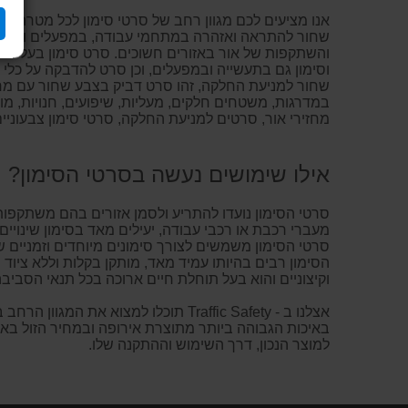
אנו מציעים לכם מגוון רחב של סרטי סימון לכל מטרה.
סר
שחור להתראה ואזהרה במתחמי עבודה, במפעלים ותעשיה,
והשתקפות של אור באזורים חשוכים. סרט סימון בעל מחזי
שחור למניעת החלקה, זהו סרט דביק בצבע שחור עם מרקם
במדרגות, משטחים חלקים, מעליות, שיפועים, חנויות, מו
מחזירי אור, סרטים למניעת החלקה, סרטי סימון צבעוניים
אילו שימושים נעשה בסרטי הסימון?
סרטי הסימון נועדו להתריע ולסמן אזורים בהם משתקפות 
מעברי רכבת או רכבי עבודה, יעילים מאד בסימון שינויי
סרטי הסימון משמשים לצורך סימונים מיוחדים וזמניים של
הסימון רבים בהיותו עמיד מאד, מותקן בקלות וללא ציוד 
וקיצוניים והוא בעל תוחלת חיים ארוכה בכל תנאי הסבי
אצלנו ב - Traffic Safety תוכלו למ
באיכות הגבוהה ביותר מתוצרת אירופה ובמחיר הזול בארץ
למוצר הנכון, דרך השימוש וההתקנה שלו.