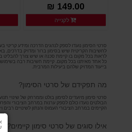
149.00 ₪
פרטים נוספים
לקנייה
פרטים נוספים
סרטי הסימון נועדו לספק לנהגים הדרכה ומידע קריטי בעת
לחשיבות הקריטית שיש בסימון ברור ומדויק בדרכים, באזו
לראות בכל מקום בו קיימת סכנה או שיש צורך להבליט בו
כל אחד מאיתנו בכל מקום. קיימת חשיבות רבה בשימוש ב
בייעוד המדויק שלהם ביעילות המרבית.
מה תפקידם של סרטי הסימון?
סרטי סימון מיועדים לסימון בולט וממרחק של שינויי תנ
הבולטים נועדו כולם לספק ערנות במרחב הציבורי והפרט
הקיימים במרחב הציבורי העמוס והנתון לשינויים רבים ויו
א
אילו סוגים של סרטי סימון קיימים?
ש