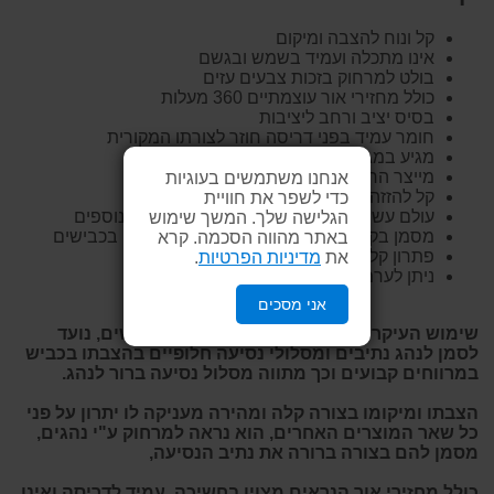
קל ונוח להצבה ומיקום
אינו מתכלה ועמיד בשמש ובגשם
בולט למרחוק בזכות צבעים עזים
כולל מחזירי אור עוצמתיים 360 מעלות
בסיס יציב ורחב ליציבות
חומר עמיד בפני דריסה חוזר לצורתו המקורית
מגיע במגוון רחב של גדלים וגבהים
מייצר הרתעה פשוטה ויעילה
אנחנו משתמשים בעוגיות
קל להזזה ומיקום מחדש בעת הצורך
כדי לשפר את חוויית
עולם עשירים של אביזרים נלווים לשימושים נוספים
הגלישה שלך. המשך שימוש
מסמן בקלות נתיבי תחבורה ומתחמי עבודה בכבישים
באתר מהווה הסכמה. קרא
פתרון קל וזול עבור קבלנים וגופים עסקיים
את
מדיניות הפרטיות
.
ניתן לערמה אחד על השני לחיסכון באחסון
אני מסכים
שימוש העיקרי של הקונוס הוא בדרכים ובכבישים, נועד
לסמן לנהג נתיבים ומסלולי נסיעה חלופיים בהצבתו בכביש
במרווחים קבועים וכך מתווה מסלול נסיעה ברור לנהג.
הצבתו ומיקומו בצורה קלה ומהירה מעניקה לו יתרון על פני
כל שאר המוצרים האחרים, הוא נראה למרחוק ע"י נהגים,
מסמן להם בצורה ברורה את נתיב הנסיעה,
כולל מחזירי אור הנראים מצוין בחשיכה, עמיד לדריסה ואינו