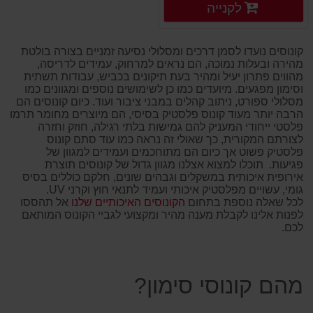
פרטים נוספים
לקנייה
פרטים נוספים
קונוסים נועדו לסמן דרכים ומסלולי נסיעה זמניים בצורה בולטת
מהירה ובעלות נמוכה, הם נראים למרחוק, עמידים לדריסה,
מהווים פתרון יעיל ומהיר בעת תיקונים בכביש, עבודות תשתית
וסימון מפגעים. מיועדים כמו כן לשימושים נוספים ומגוונים כמו
מסלולי ספורט, ניתוב קהלים במבני ציבור ועוד. כיום קונוסים הם
הרבה יותר מעוד קונוס פלסטיק בסיסי, הם מיוצרים מחומר תרמו
פלסטי ייחודי המעניק להם גמישות בלתי רגילה, חוזק וחזרה
לצורתם המקורית, כך שאולי זה נראה כמו עוד סתם קונוס
פלסטיק פשוט אך כיום הם מתוחכמים ועמידים למגוון של
פגיעות.
תוכלו למצוא אצלנו מגוון גדול של קונוסים תוצרת
אירופית איכותית במשקלים וגבהים שונים, חלקם כוללים בסיס
גומי, עשויים מפלסטיק איכותי ועמיד לתנאי חוץ וקרני UV.
לכל שאלה נוספת בתחום
הקונוסים האיכותיים שלנו
אל תהססו
לפנות אלינו לקבלת מענה מהיר ומקצועי לגביי הקונוס המותאם
לכם.
מהם קונוסי סימון?