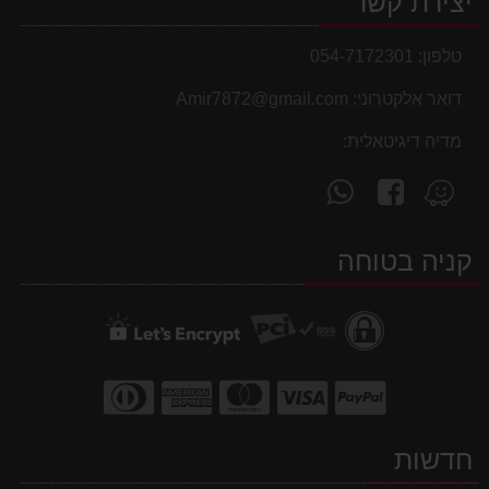
יצירת קשר
טלפון:
054-7172301
דואר אלקטרוני:
Amir7872@gmail.com
מדיה דיגיטאלית:
עקוב
פנה
מצא
אחרינו
אלינו
אותנו
ב-
ב-
ב-
קניה בטוחה
WhatsApp
facebook
Waze
חדשות