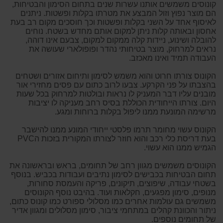
קונוסים משמשים אותנו עשרות שנים בתחום הסימון והבטיחות,
הם מוצר נפוץ וזול המבצע את מטרתו בקלות ופשטות. ניתנים
לאיסוף אחד על השני בקלות ופשטות וכך חוסכים מקום רב בעת
אחסון ובאותה קלות ניתן למקום אותם מחדש בשטח. נוחים
להובלה ושינוע, ניידות קלה ממקום למקום, צבעם אינו דוהה,
נראים למרחוק, מוצר בטיחותי נהדר ופופולארי שעושה את
העבודה תמיד ואינו מאכזב.
הקונוס צורתו חרוט והוא משמש לסימון ותיחום אזורים ושטחים
בהצבתו על פני הקרקע. צבעו לרוב כתום עם פסים מחזירי אור
מובנים עליו דבר המעניק לו נראות ובולטות למרחוק בכל שעות
היום. צורתו הייחודית הכוללת בסיס רחב מעניקה לו יציבות
מרשימה המונעת ממנו ליפול בקלות ברוחות ומגע.
הקונוס עשוי מחומר תרמו פלסטי ייחודי המונע ממנו להישבר
בעת דריסת כלי רכב והוא חוזר לצורתו המקורית בזכות הPVC
הגמיש ממנו הוא עשוי.
הקונוסים משמשים מגוון רחב של תחומים, בראש ובראשונה את
תחום הבטיחות בכבישים לסימון נתיבים ועבודות בכביש. בנוסף
בשטחי עבודה, שיפוצים, תיקונים, פריקה והעמסת סחורות,
מנופים, סימון מפגעים, חקלאות ועוד. בהיבט נוסף הקונוסים
משמשים גם עולמות אחרים כמו מסלולי ספורט כמו קונוס כתום,
ניתור והכוונת קהלים במתחמי ציבור, סימון מסלולים ומגוון אדיר
של תחומים נוספים.