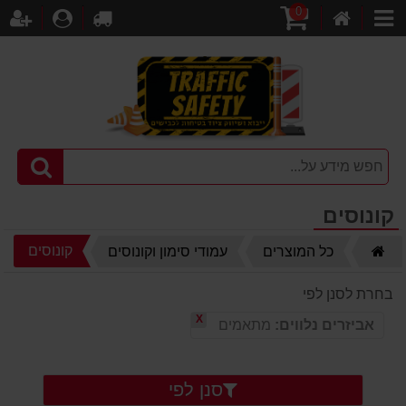
0
דף
עגלת
לקופה
התחברו
הר
קטגוריות
הבית
קניות
קונוסים
דף
קונוסים
כל המוצרים
עמודי סימון וקונוסים
הבית
בחרת לסנן לפי
X
אביזרים נלווים:
מתאמים
סנן לפי