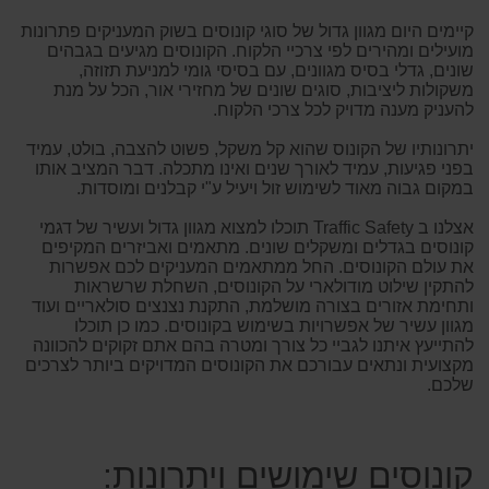
קיימים היום מגוון גדול של סוגי קונוסים בשוק המעניקים פתרונות
מועילים ומהירים לפי צרכיי הלקוח. הקונוסים מגיעים בגבהים
שונים, גדלי בסיס מגוונים, עם בסיסי גומי למניעת תזוזה,
משקולות ליציבות, סוגים שונים של מחזירי אור, הכל על מנת
להעניק מענה מדויק לכל צרכי הלקוח.
יתרונותיו של הקונוס שהוא קל משקל, פשוט להצבה, בולט, עמיד
בפני פגיעות, עמיד לאורך שנים ואינו מתכלה. דבר המציב אותו
במקום גבוה מאוד לשימוש זול ויעיל ע"י קבלנים ומוסדות.
אצלנו ב Traffic Safety תוכלו למצוא מגוון גדול ועשיר של דגמי
קונוסים בגדלים ומשקלים שונים. מתאמים ואביזרים המקיפים
את עולם הקונוסים. החל ממתאמים המעניקים לכם אפשרות
להתקין שילוט מודולארי על הקונוסים, השחלת שרשראות
ותחימת אזורים בצורה מושלמת, התקנת נצנצים סולאריים ועוד
מגוון עשיר של אפשרויות בשימוש בקונוסים. כמו כן תוכלו
להתייעץ איתנו לגביי כל צורך ומטרה בהם אתם זקוקים להכוונה
מקצועית ונתאים עבורכם את הקונוסים המדויקים ביותר לצרכים
שלכם.
קונוסים שימושים ויתרונות: