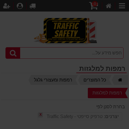
0
דף
עגלת
לקופה
התחברו
הר
קטגוריות
הבית
קניות
רמפות למלגזות
דף
כל המוצרים
רמפות ומעצורי גלגל
הבית
רמפות למלגזות
בחרת לסנן לפי
X
יצרנים:
טרפיק סייפטי - Traffic Safety