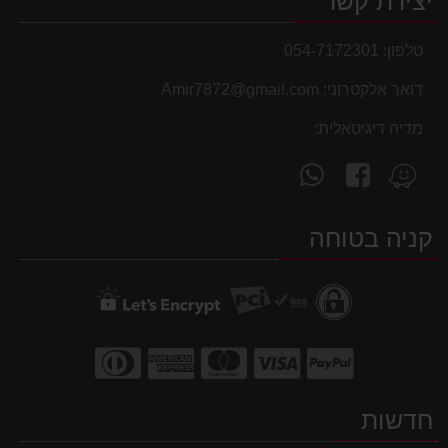
יצירת קשר
טלפון:
054-7172301
דואר אלקטרוני:
Amir7872@gmail.com
מדיה דיגיטאלית:
עקוב
פנה
מצא
אחרינו
אלינו
אותנו
ב-
ב-
ב-
קניה בטוחה
WhatsApp
facebook
Waze
חדשות