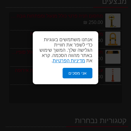
מבצעים
מחסום חניה פרטי כולל מנעול ומפתחות גובה 70 ס"מ
250.00 ₪
מחסום לחניה צורת U במבצע מטורף!
אנחנו משתמשים בעוגיות
175.00 ₪
כדי לשפר את חוויית
הגלישה שלך. המשך שימוש
חבילת 1 מטר פסי האטה 10 קמ''ש כולל סופיות מפלסטיק
באתר מהווה הסכמה. קרא
199.00 ₪
את
מדיניות הפרטיות
.
עמוד סימון גמיש 75 ס''מ ECO תוצרת אירופה
אני מסכים
95.00 ₪
קטגוריות נבחרות