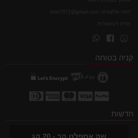
דואר אלקטרוני:
Amir7872@gmail.com
מדיה דיגיטאלית:
עקוב
פנה
מצא
אחרינו
אלינו
אותנו
ב-
ב-
ב-
קניה בטוחה
WhatsApp
facebook
Waze
חדשות
שק אספלט קר - 20 קג