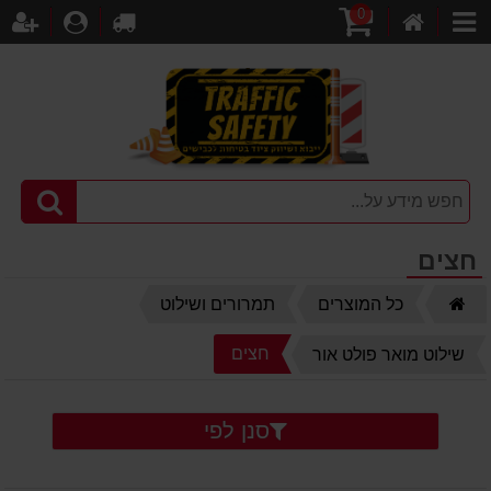
0
דף
עגלת
לקופה
התחברו
הר
קטגוריות
הבית
קניות
חצים
דף
כל המוצרים
תמרורים ושילוט
הבית
חצים
שילוט מואר פולט אור
סנן לפי