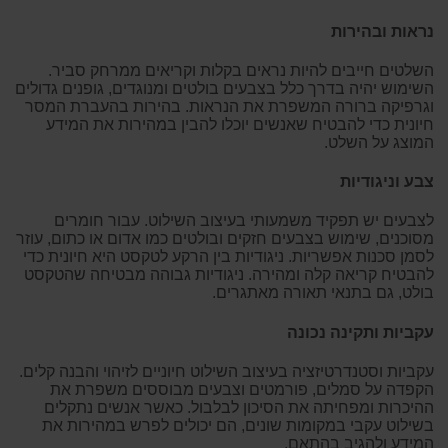
נראות ובהירות
השלטים חייבים להיות נראים בקלות וקריאים ממרחק סביר.
השימוש יהיה בדרך כלל בצבעים בולטים ומנוגדים, גופנים גדולים
וגרפיקה ברורה המשפרת את הנראות. בהירות בהעברת המסר
חיונית כדי להבטיח שאנשים יוכלו להבין במהירות את המידע
המוצג על השלט.
צבע וניגודיות
לצבעים יש תפקיד משמעותי בעיצוב השילוט. עבור חומרים
מסוכנים, שימוש בצבעים חזקים ובולטים כמו אדום או כתום, עוזר
לסמן סכנות אפשריות. ניגודיות בין הרקע לטקסט היא חיונית כדי
להבטיח קריאה קלה ומהירה. ניגודיות גבוהה מבטיחה שהטקסט
בולט, גם בתנאי תאורה מאתגרים.
עקביות ותקינה נכונה
עקביות וסטנדרטיזציה בעיצוב השילוט חיוניים לזיהוי והבנה קלים.
הקפדה על סמלים, פורמטים וצבעים מבוססים משפרת את
ההיכרות ומפחיתה את הסיכון לבלבול. כאשר אנשים נתקלים
בשילוט עקבי במקומות שונים, הם יכולים לפרש במהירות את
המידע ולהגיב בהתאם.