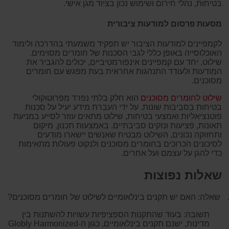
בטיחות, נהלי חירום ושימוש נכון בציוד מגן אישי.
מסעות פרסום למודעות ציבורית
לקמפיינים למודעות הציבור יש תפקיד משמעתי בהדרכה ולימוד
האוכלוסייה באופן כללי לגבי הסכנות של חומרים מסוימים.
שילוט, יחד עם קמפיינים אינפורמטיביים, יכולים להגביר את
המודעות ולעודד התנהגות אחראית בעת מפגש עם חומרים
מסוכנים.
שילוט לחומרים מסוכנים
הוא חלק בלתי נפרד מפרוטוקולי
בטיחות בסביבות שונות. על ידי העברת מידע יעיל על סכנות
פוטנציאליות ואמצעי בטיחות, שילוט מתאים עוזר לסייע במניעת
תאונות, פציעות ונזקים סביבתיים. באמצעות תכנון, מיקום
ותחזוקה נכונים, השילוט מבטיח שאנשים יישארו מודעים
לסיכונים הכרוכים בחומרים מסוכנים ולנקוט פעולות מתאימות
כדי להגן על עצמם ועל אחרים.
שאלות נפוצות
שאלה: האם יש תקנים בינלאומיים לשילוט של חומרים מסוכנים?
תשובה: בעוד שהתקנות הספציפיות עשויות להשתנות בין
מדינות, ישנם תקנים בינלאומיים, כגון ה-
Globly Harmonized