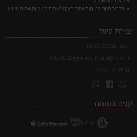
שאלות ותשובות
מדריך תקני בטיחות וציוד חובה לאתרי בנייה ותשתית 2026
יצירת קשר
טלפון:
054-7172301
דואר אלקטרוני:
Amir7872@gmail.com
מדיה דיגיטאלית:
עקוב
פנה
מצא
אחרינו
אלינו
אותנו
ב-
ב-
ב-
קניה בטוחה
WhatsApp
facebook
Waze