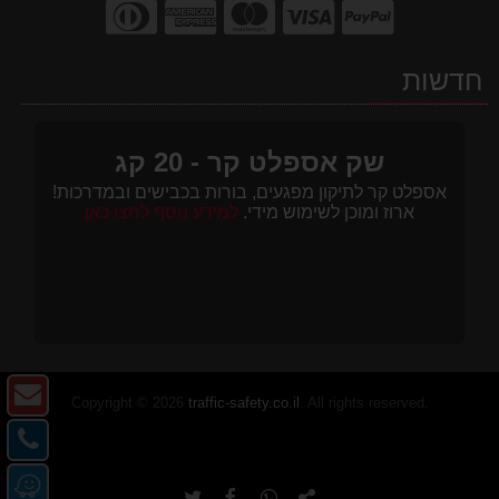
חדשות
שק אספלט קר - 20 קג
אספלט קר לתיקון מפגעים, בורות בכבישים ובמדרכות!
ארוז ומוכן לשימוש מידי.
למידע נוסף לחצו כאן
צו
Copyright © 2026
traffic-safety.co.il
. All rights reserved.
ק
צו
-
קש
מ
דו
-
העתק
שתף
שתף
שתף