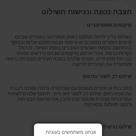
הצבה נכונה ונגישות השילוט
מיקומים אסטרטגיים
השילוט צריך להיות ממוקם באופן אסטרטגי באזורים שבהם
קיימים חומרים מסוכנים או קיימות סכנות פוטנציאליות ובנוסף
בהתחשב בכמות האנשים העוברים באותו האיזור. זה כולל
נקודות כניסה, אזורי אחסון ומיקומים שבהם נדרשים אמצעי
בטיחות ספציפיים. הצבת שלטים בגובה העיניים מבטיחה נראות
וממזערת את הסיכויים לפיקוח.
שילוט רב לשוני ותרגום
בסביבות או אזורים מגוונים עם אוכלוסייה גדולה שאינה דוברת
את שפת האם, שילוט רב לשוני הוא חיוני. תרגום שלטים לשפות
המדוברות מבטיח שכולם יוכלו להבין את הודעות הבטיחות
ולנקוט פעולות מתאימות.
שילוט נגיש לאנשים עם מוגבלות
אנחנו משתמשים בעוגיות