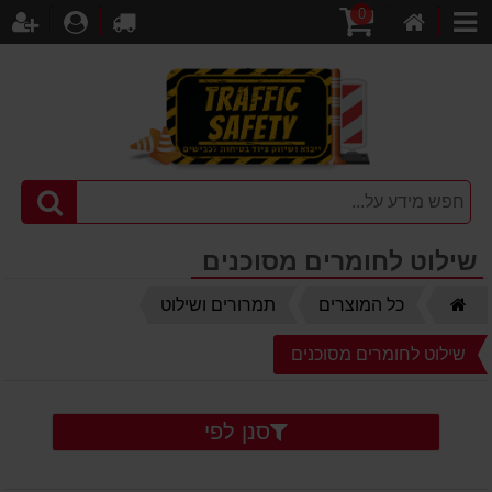
0
דף
עגלת
לקופה
התחברו
הר
קטגוריות
הבית
קניות
שילוט לחומרים מסוכנים
דף
כל המוצרים
תמרורים ושילוט
הבית
שילוט לחומרים מסוכנים
סנן לפי