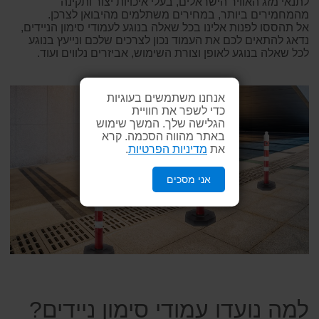
לתנאי מזג האוויר הישראלים, בעלי איכויות יצור ותקינה
מהמחמירים ביותר, במחירים משתלמים מהיבואן לצרכן.
אל תהססו לפנות אלינו בכל שאלה בנוגע לעמודי סימון הניידים,
נדאג להתאים לכם את העמוד נכון לצרכים שלכם ונייעץ בנוגע
לכל שאלה בנוגע לאופן וצורת השימוש, אביזרים נלווים ועוד.
אנחנו משתמשים בעוגיות
כדי לשפר את חוויית
הגלישה שלך. המשך שימוש
באתר מהווה הסכמה. קרא
את
מדיניות הפרטיות
.
אני מסכים
למה נועדו עמודי סימון ניידים?