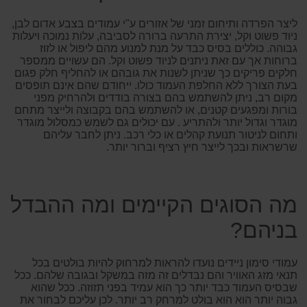
ליצר הפרדה ותיחום זמני של אזורים ע"י עמודים בצבע אדום לבן,
ניוד פשוט וקל, יצירת התרעה ברורה לסביבה, עלות נמוכה ויעלות
גבוהה. כוללים בסיס כבד על מנת למנוע מהם ליפול או לזוז
ברוחות אך עם זאת ניתנים לניוד פשוט וקל. הם עשויים ממספר
חלקים פריקים כך שניתן לשנות את גובהם או להחליף חלק פגום
בעת הצורך ללא החלפת העמוד כולו. ייחודם שהם אינם תופסים
מקום רב, ניתן להשתמש בהם בצורה בודדים ולהרחיק מפני
בורות ומפגעים קטנים, או להשתמש בהם בקבוצה ולייצר מתחם
מוגדר וגדול יותר ולהתריע . עם יכולים גם לשמש כמסלול מוגדר
ותחום לניטור תנועת קהלים או כלי רכב. ניתן לחבר עליהם
שרשראות ובכך לייצר חיץ רציף וברור יותר.
מה הסוגים הקיימים ומה ההבדל
בניהם?
עמודי סימון ניידים נועדו להראות למרחוק להיות בולטים בכל
תנאי מזג האוויר והם נבדלים זה מזה במשקל ובגובה שלהם. ככל
שבסיס העמוד כבד יותר כך הוא עמיד בפני תזוזה. ככל שהוא
גבוה יותר הוא הוא בולט למרחק רב יותר. לכן עליכם לבחור את