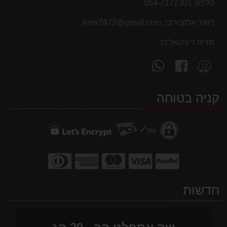
טלפון:
054-7172301
דואר אלקטרוני:
Amir7872@gmail.com
מדיה דיגיטאלית:
עקוב
פנה
מצא
אחרינו
אלינו
אותנו
ב-
ב-
ב-
קניה בטוחה
WhatsApp
facebook
Waze
חדשות