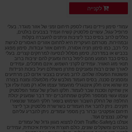
פרטים נוספים
לקנייה
פרטים נוספים
עמודי סימון ניידים נועדו לספק תיחום זמני של אזור מוגדר. בעלי
פרופיל עגול, עשויים פלסטיק קשיח ועמיד בצבעים בולטים,
כוללים לרוב בסיס כבד ליציבות וניתנים להעברה בקלות
ובמהירות. מטרתם העיקרית היא לתחום אזורים האסורים לגישת
כלי רכב, כמו סימון חניה אסורה, תיחום אזור עבודות, סימון מפגע
בכביש או במדרכה, סימון מסלול לנסיעה למרחקים קצרים. בעלי
בסיס כבד המונע מהם ליפול ברוח ומעניק להם יציבות ברוב
תנאי מזג האוויר. עמידים לקרני השמש, אינם מתכלים, עמידים
לאורך שנים רבות ומעניקים פתרון משתלם ויעיל בזכות הניידות
ופשוטות הפעולה שלהם. לרוב מגיעים בצבעי אדום לבן מרתיעים
ומסמנים סכנה, בסיס העמוד מולבש עליו מלמעלה ומונח בצורה
כזו שהוא אינו חלק אינטגרלי מהעמוד עצמו אלא רק מונח עליו וכך
אין שחיקה וסכנת שבר לעמוד. חלקו העליון של עמוד הפלסטיק
עצמו עשוי ממספר חלקים שמתחברים יחד דבר שמעניק יכולת
החלפה של החלק השבור ושימוש בשאר חלקי העמוד שנשארו
תקינים. ניתן לחבר את העמודים בשרשרת פלסטיק וכך לייצר
תיחום אפקטיבי וברור בין מספר עמודים. ניתן להבריג עליהם
שילוט, נצנצים ועוד.
אצלנו בTraffic-Safety תוכלו למצוא מגוון גדול של עמודים
בגבהים ומשקלים שונים, כולם תוצרת אירופית איכותית, עמידים