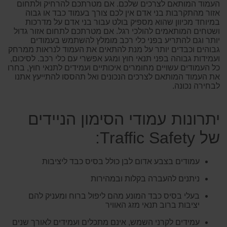
העמוד המותאם לצרכים שלכם. אם מטרתכם להרחיק ולתחום
אזור מהתקרבות בני אדם אין לכם צורך בעמוד כבד או גבוה
במיוחד מכיוון שהוא מספיק בולט עבור בני אדם על מדרכות
ושטחים המותאמים להולכי רגל. אם מטרתכם לתחום אזור גדול
יותר וגם להתריע בפני כלי רכב מומלץ להשתמש בעמודים
גבוהים וכבדים יותר על מנת להתאים את העמוד לנראות ממרחק
ועמידות גבוהה בפני תנאי חוץ ומגע אפשרי עם כלי רכב. לסיכום,
כל העמודים עשויים מחומרים איכותיים ועמידים לתנאי חוץ, בחרו
את העמוד המותאם לצרכים הנכונים ואל תהססו להתייעץ אתנו
לבחירה נכונה.
יתרונות עמודי הסימון הניידים
של Traffic Safety:
עמודים בצבע אדום לבן כולל בסיס כבד ליציבות
ניתנים להעברה בקלות ובמהירות
בעלי בסיס כבד המונע מהם ליפול ברוח ומעניק להם
יציבות ברוב תנאי מזג האוויר
עמידים לקרני השמש, אינם מתכלים ועמידים לאורך שנים