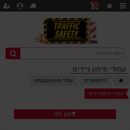
0
דף
עגלת
לקופה
התחברו
הר
קטגוריות
הבית
קניות
עמודי סימון ניידים
דף
כל המוצרים
עמודי סימון וקונוסים
הבית
עמודי סימון ניידים
סנן לפי