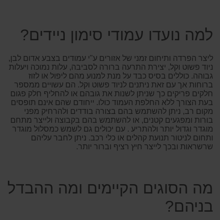
למה נועדו עמודי סימון ניידים?
ליצר הפרדה ותיחום זמני של אזורים ע"י עמודים בצבע אדום לבן,
ניוד פשוט וקל, יצירת התרעה ברורה לסביבה, עלות נמוכה ויעלות
גבוהה. כוללים בסיס כבד על מנת למנוע מהם ליפול או לזוז
ברוחות אך עם זאת ניתנים לניוד פשוט וקל. הם עשויים ממספר
חלקים פריקים כך שניתן לשנות את גובהם או להחליף חלק פגום
בעת הצורך ללא החלפת העמוד כולו. ייחודם שהם אינם תופסים
מקום רב, ניתן להשתמש בהם בצורה בודדים ולהרחיק מפני
בורות ומפגעים קטנים, או להשתמש בהם בקבוצה ולייצר מתחם
מוגדר וגדול יותר ולהתריע . עם יכולים גם לשמש כמסלול מוגדר
ותחום לניטור תנועת קהלים או כלי רכב. ניתן לחבר עליהם
שרשראות ובכך לייצר חיץ רציף וברור יותר.
מה הסוגים הקיימים ומה ההבדל
בניהם?