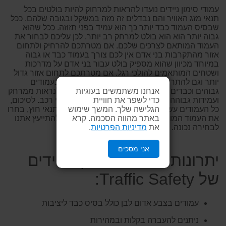
עמודי סימון ניידים נועדו להראות למרחוק להיות בולטים בכל
תנאי מזג האוויר והם נבדלים זה מזה במשקל ובגובה שלהם. ככל
שבסיס העמוד כבד יותר כך הוא עמיד בפני תזוזה. ככל שהוא
גבוה יותר הוא הוא בולט למרחק רב יותר. לכן עליכם לבחור את
העמוד המותאם לצרכים שלכם. אם מטרתכם להרחיק ולתחום
אזור מהתקרבות בני אדם אין לכם צורך בעמוד כבד או גבוה
במיוחד מכיוון שהוא מספיק בולט עבור בני אדם על מדרכות
ושטחים המותאמים להולכי רגל. אם מטרתכם לתחום אזור גדול
יותר וגם להתריע בפני כלי רכב מומלץ להשתמש בעמודים
אנחנו משתמשים בעוגיות
גבוהים וכבדים יותר על מנת להתאים את העמוד לנראות ממרחק
כדי לשפר את חוויית
ועמידות גבוהה בפני תנאי חוץ ומגע אפשרי עם כלי רכב. לסיכום,
הגלישה שלך. המשך שימוש
כל העמודים עשויים מחומרים איכותיים ועמידים לתנאי חוץ, בחרו
באתר מהווה הסכמה. קרא
את העמוד המותאם לצרכים הנכונים ואל תהססו להתייעץ אתנו
את
מדיניות הפרטיות
.
לבחירה נכונה.
אני מסכים
יתרונות עמודי הסימון הניידים
של Traffic Safety:
עמודים בצבע אדום לבן כולל בסיס כבד ליציבות
ניתנים להעברה בקלות ובמהירות