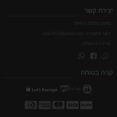
יצירת קשר
טלפון:
054-7172301
דואר אלקטרוני:
Amir7872@gmail.com
מדיה דיגיטאלית:
עקוב
פנה
מצא
אחרינו
אלינו
אותנו
ב-
ב-
ב-
קניה בטוחה
WhatsApp
facebook
Waze