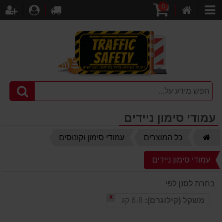
0
דף
עגלת
לקופה
התחברו
הר
קטגוריות
הבית
קניות
עמודי סימון ניידים
דף
כל המוצרים
עמודי סימון וקונוסים
הבית
עמודי סימון ניידים
בחרת לסנן לפי
X
משקל (קילוגרם):
6-8 קג