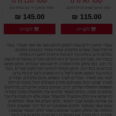
קוטר 90 מ"מ
קוטר 120 מ"מ
משקולת בסיס גומי
משקולת בסיס גומי
עמוד סימון קשיח הניתן להעברה ומיקום מחדש בקלות. כולל משקולת יציקת גומי. נועד לסמן מפגעים ולהרחיק תנועת כלי רכב מאזורי סכנה. פסי מחזירי אור לבנים להבלטה בחשיכה. העמוד כולל חור בחלקו העליון להתקנת שרשרת, בסיס הגומי עמיד בפני דריסת כלי רכב.
עמוד סימון נייד עם בסיס גומי משושה כבד. נועד לסמן מתחמי עבודות עפר וכביש, אתרי בניה ותשתיות. העמוד עשוי פלסטיק קשיח ונועד להיות עמיד וחסון לאורך שנים בתנאי חוץ. בעל צבעים זוהרים ובולטים למרחק והרתעה. ניתן להתקין אביזרי שילוט נוספים על העמוד.
145.00 ₪
115.00 ₪
פרטים נוספים
פרטים
לקנייה
לקנייה
פרטים נוספים
פרטים נוספים
עמודי סימון ניידים נועדו לספק תיחום זמני של אזור מוגדר. בעלי
פרופיל עגול, עשויים פלסטיק קשיח ועמיד בצבעים בולטים,
כוללים לרוב בסיס כבד ליציבות וניתנים להעברה בקלות
ובמהירות. מטרתם העיקרית היא לתחום אזורים האסורים לגישת
כלי רכב, כמו סימון חניה אסורה, תיחום אזור עבודות, סימון מפגע
בכביש או במדרכה, סימון מסלול לנסיעה למרחקים קצרים. בעלי
בסיס כבד המונע מהם ליפול ברוח ומעניק להם יציבות ברוב
תנאי מזג האוויר. עמידים לקרני השמש, אינם מתכלים, עמידים
לאורך שנים רבות ומעניקים פתרון משתלם ויעיל בזכות הניידות
ופשוטות הפעולה שלהם. לרוב מגיעים בצבעי אדום לבן מרתיעים
ומסמנים סכנה, בסיס העמוד מולבש עליו מלמעלה ומונח בצורה
כזו שהוא אינו חלק אינטגרלי מהעמוד עצמו אלא רק מונח עליו וכך
אין שחיקה וסכנת שבר לעמוד. חלקו העליון של עמוד הפלסטיק
עצמו עשוי ממספר חלקים שמתחברים יחד דבר שמעניק יכולת
החלפה של החלק השבור ושימוש בשאר חלקי העמוד שנשארו
תקינים. ניתן לחבר את העמודים בשרשרת פלסטיק וכך לייצר