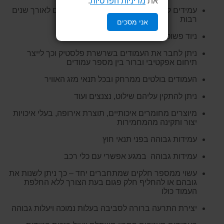
את
מדיניות הפרטיות
.
עמידים לקרני השמש, אינם מתכלים ועמידים לאורך שנים
רבות
אני מסכים
ניוד פשוט וקל בכדי לייצר חיץ רציף וברור
ניתן לחבר את העמודים בשרשרת פלסטיק וכך לייצר
תיחום אפקטיבי וברור בין מספר עמודים
העמודים בולטים ממרחק ובכל תנאי מזג האוויר
ניתן להתקין עליהם שילוט, נצנצים ועוד
מיוצרים מחומרים איכותיים, תוצרת אירופה, בעלי איכויות
יצור ותקינה מהמחמירות
עמידות גבוהה בפני תנאי חוץ
עמידות גבוהה במגע אפשרי עם כלי רכב
עשוי ממספר חלקים שמתחברים יחד – כך ניתן לשנות את
גובהם או להחליף חלק פגום בעת הצורך ללא החלפת
העמוד כולו
יצירת התרעה ברורה לסביבה בעלות נמוכה ויעלות גבוהה