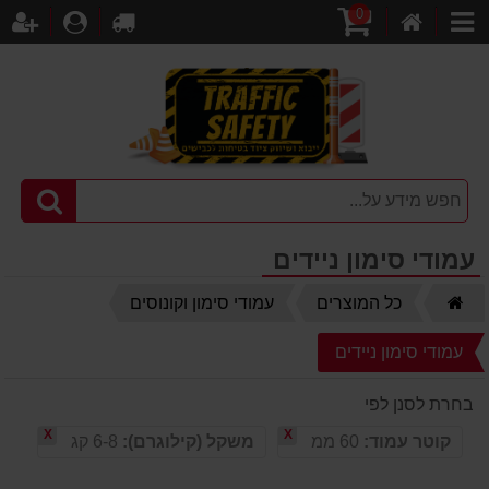
0
דף
עגלת
לקופה
התחברו
הר
קטגוריות
הבית
קניות
עמודי סימון ניידים
דף
כל המוצרים
עמודי סימון וקונוסים
הבית
עמודי סימון ניידים
בחרת לסנן לפי
X
X
קוטר עמוד:
60 ממ
משקל (קילוגרם):
6-8 קג