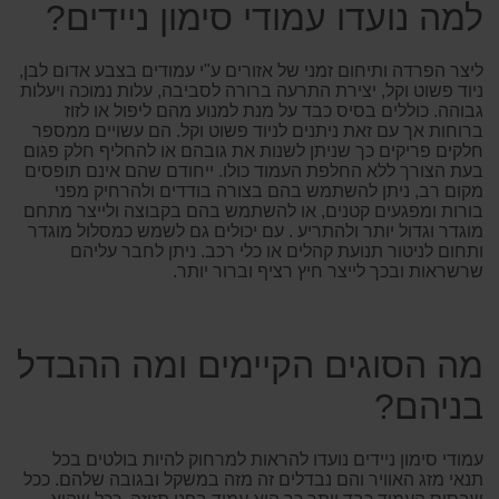
למה נועדו עמודי סימון ניידים?
ליצר הפרדה ותיחום זמני של אזורים ע"י עמודים בצבע אדום לבן,
ניוד פשוט וקל, יצירת התרעה ברורה לסביבה, עלות נמוכה ויעלות
גבוהה. כוללים בסיס כבד על מנת למנוע מהם ליפול או לזוז
ברוחות אך עם זאת ניתנים לניוד פשוט וקל. הם עשויים ממספר
חלקים פריקים כך שניתן לשנות את גובהם או להחליף חלק פגום
בעת הצורך ללא החלפת העמוד כולו. ייחודם שהם אינם תופסים
מקום רב, ניתן להשתמש בהם בצורה בודדים ולהרחיק מפני
בורות ומפגעים קטנים, או להשתמש בהם בקבוצה ולייצר מתחם
מוגדר וגדול יותר ולהתריע . עם יכולים גם לשמש כמסלול מוגדר
ותחום לניטור תנועת קהלים או כלי רכב. ניתן לחבר עליהם
שרשראות ובכך לייצר חיץ רציף וברור יותר.
מה הסוגים הקיימים ומה ההבדל
בניהם?
עמודי סימון ניידים נועדו להראות למרחוק להיות בולטים בכל
תנאי מזג האוויר והם נבדלים זה מזה במשקל ובגובה שלהם. ככל