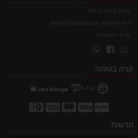
טלפון:
054-7172301
דואר אלקטרוני:
Amir7872@gmail.com
מדיה דיגיטאלית:
עקוב
פנה
מצא
אחרינו
אלינו
אותנו
ב-
ב-
ב-
קניה בטוחה
WhatsApp
facebook
Waze
חדשות