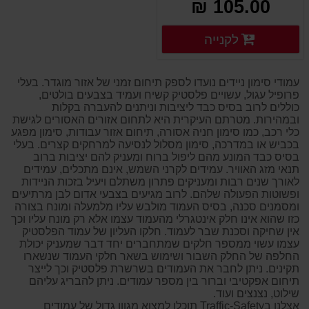
105.00 ₪
פרטים נוספים
לקנייה
פרטים נוספים
עמודי סימון ניידים נועדו לספק תיחום זמני של אזור מוגדר. בעלי
פרופיל עגול, עשויים פלסטיק קשיח ועמיד בצבעים בולטים,
כוללים לרוב בסיס כבד ליציבות וניתנים להעברה בקלות
ובמהירות. מטרתם העיקרית היא לתחום אזורים האסורים לגישת
כלי רכב, כמו סימון חניה אסורה, תיחום אזור עבודות, סימון מפגע
בכביש או במדרכה, סימון מסלול לנסיעה למרחקים קצרים. בעלי
בסיס כבד המונע מהם ליפול ברוח ומעניק להם יציבות ברוב
תנאי מזג האוויר. עמידים לקרני השמש, אינם מתכלים, עמידים
לאורך שנים רבות ומעניקים פתרון משתלם ויעיל בזכות הניידות
ופשוטות הפעולה שלהם. לרוב מגיעים בצבעי אדום לבן מרתיעים
ומסמנים סכנה, בסיס העמוד מולבש עליו מלמעלה ומונח בצורה
כזו שהוא אינו חלק אינטגרלי מהעמוד עצמו אלא רק מונח עליו וכך
אין שחיקה וסכנת שבר לעמוד. חלקו העליון של עמוד הפלסטיק
עצמו עשוי ממספר חלקים שמתחברים יחד דבר שמעניק יכולת
החלפה של החלק השבור ושימוש בשאר חלקי העמוד שנשארו
תקינים. ניתן לחבר את העמודים בשרשרת פלסטיק וכך לייצר
תיחום אפקטיבי וברור בין מספר עמודים. ניתן להבריג עליהם
שילוט, נצנצים ועוד.
אצלנו בTraffic-Safety תוכלו למצוא מגוון גדול של עמודים