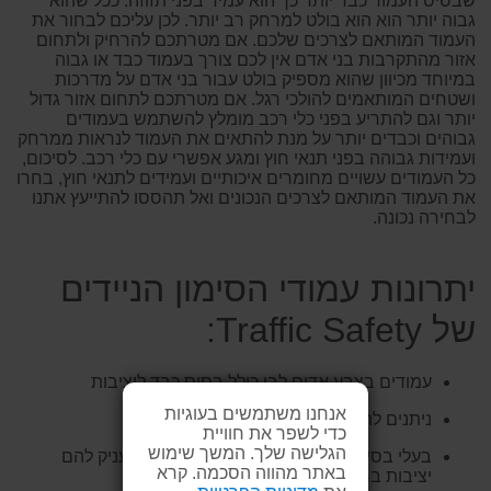
שבסיס העמוד כבד יותר כך הוא עמיד בפני תזוזה. ככל שהוא
גבוה יותר הוא הוא בולט למרחק רב יותר. לכן עליכם לבחור את
העמוד המותאם לצרכים שלכם. אם מטרתכם להרחיק ולתחום
אזור מהתקרבות בני אדם אין לכם צורך בעמוד כבד או גבוה
במיוחד מכיוון שהוא מספיק בולט עבור בני אדם על מדרכות
ושטחים המותאמים להולכי רגל. אם מטרתכם לתחום אזור גדול
יותר וגם להתריע בפני כלי רכב מומלץ להשתמש בעמודים
גבוהים וכבדים יותר על מנת להתאים את העמוד לנראות ממרחק
ועמידות גבוהה בפני תנאי חוץ ומגע אפשרי עם כלי רכב. לסיכום,
כל העמודים עשויים מחומרים איכותיים ועמידים לתנאי חוץ, בחרו
את העמוד המותאם לצרכים הנכונים ואל תהססו להתייעץ אתנו
לבחירה נכונה.
יתרונות עמודי הסימון הניידים
של Traffic Safety:
עמודים בצבע אדום לבן כולל בסיס כבד ליציבות
אנחנו משתמשים בעוגיות
ניתנים להעברה בקלות ובמהירות
כדי לשפר את חוויית
הגלישה שלך. המשך שימוש
בעלי בסיס כבד המונע מהם ליפול ברוח ומעניק להם
באתר מהווה הסכמה. קרא
יציבות ברוב תנאי מזג האוויר