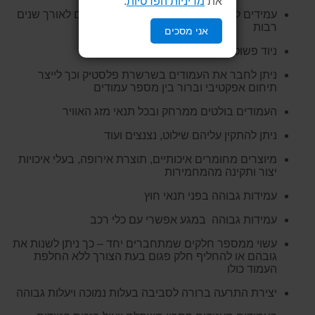
את
מדיניות הפרטיות
.
עמידים לקרני השמש, אינם מתכלים ועמידים לאורך שנים
רבות
אני מסכים
ניוד פשוט וקל בכדי לייצר חיץ רציף וברור
ניתן לחבר את העמודים בשרשרת פלסטיק וכך לייצר
תיחום אפקטיבי וברור בין מספר עמודים
העמודים בולטים ממרחק ובכל תנאי מזג האוויר
ניתן להתקין עליהם שילוט, נצנצים ועוד
מיוצרים מחומרים איכותיים, תוצרת אירופה, בעלי איכויות
יצור ותקינה מהמחמירות
עמידות גבוהה בפני תנאי חוץ
עמידות גבוהה במגע אפשרי עם כלי רכב
עשוי ממספר חלקים שמתחברים יחד – כך ניתן לשנות את
גובהם או להחליף חלק פגום בעת הצורך ללא החלפת
העמוד כולו
יצירת התרעה ברורה לסביבה בעלות נמוכה ויעלות גבוהה