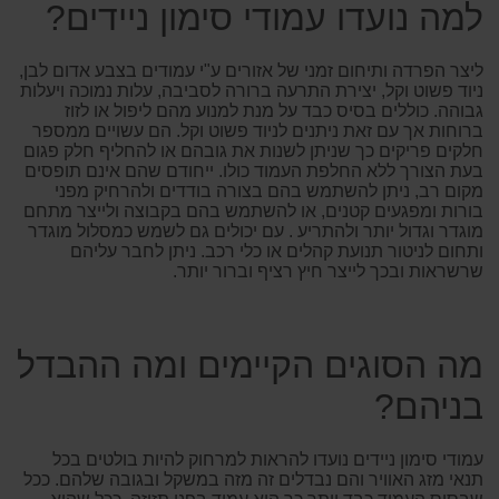
למה נועדו עמודי סימון ניידים?
ליצר הפרדה ותיחום זמני של אזורים ע"י עמודים בצבע אדום לבן,
ניוד פשוט וקל, יצירת התרעה ברורה לסביבה, עלות נמוכה ויעלות
גבוהה. כוללים בסיס כבד על מנת למנוע מהם ליפול או לזוז
ברוחות אך עם זאת ניתנים לניוד פשוט וקל. הם עשויים ממספר
חלקים פריקים כך שניתן לשנות את גובהם או להחליף חלק פגום
בעת הצורך ללא החלפת העמוד כולו. ייחודם שהם אינם תופסים
מקום רב, ניתן להשתמש בהם בצורה בודדים ולהרחיק מפני
בורות ומפגעים קטנים, או להשתמש בהם בקבוצה ולייצר מתחם
מוגדר וגדול יותר ולהתריע . עם יכולים גם לשמש כמסלול מוגדר
ותחום לניטור תנועת קהלים או כלי רכב. ניתן לחבר עליהם
שרשראות ובכך לייצר חיץ רציף וברור יותר.
מה הסוגים הקיימים ומה ההבדל
בניהם?
עמודי סימון ניידים נועדו להראות למרחוק להיות בולטים בכל
תנאי מזג האוויר והם נבדלים זה מזה במשקל ובגובה שלהם. ככל