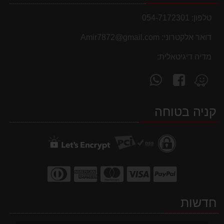
טלפון:
054-7172301
דואר אלקטרוני:
Amir7872@gmail.com
מדיה דיגיטאלית:
עקוב
פנה
מצא
אחרינו
אלינו
אותנו
ב-
ב-
ב-
קניה בטוחה
WhatsApp
facebook
Waze
חדשות