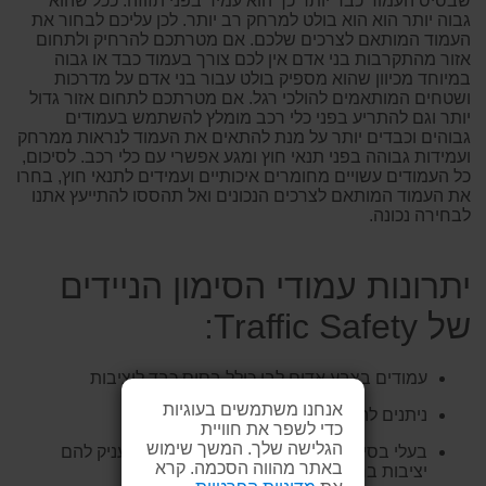
שבסיס העמוד כבד יותר כך הוא עמיד בפני תזוזה. ככל שהוא
גבוה יותר הוא הוא בולט למרחק רב יותר. לכן עליכם לבחור את
העמוד המותאם לצרכים שלכם. אם מטרתכם להרחיק ולתחום
אזור מהתקרבות בני אדם אין לכם צורך בעמוד כבד או גבוה
במיוחד מכיוון שהוא מספיק בולט עבור בני אדם על מדרכות
ושטחים המותאמים להולכי רגל. אם מטרתכם לתחום אזור גדול
יותר וגם להתריע בפני כלי רכב מומלץ להשתמש בעמודים
גבוהים וכבדים יותר על מנת להתאים את העמוד לנראות ממרחק
ועמידות גבוהה בפני תנאי חוץ ומגע אפשרי עם כלי רכב. לסיכום,
כל העמודים עשויים מחומרים איכותיים ועמידים לתנאי חוץ, בחרו
את העמוד המותאם לצרכים הנכונים ואל תהססו להתייעץ אתנו
לבחירה נכונה.
יתרונות עמודי הסימון הניידים
של Traffic Safety:
עמודים בצבע אדום לבן כולל בסיס כבד ליציבות
אנחנו משתמשים בעוגיות
ניתנים להעברה בקלות ובמהירות
כדי לשפר את חוויית
הגלישה שלך. המשך שימוש
בעלי בסיס כבד המונע מהם ליפול ברוח ומעניק להם
באתר מהווה הסכמה. קרא
יציבות ברוב תנאי מזג האוויר