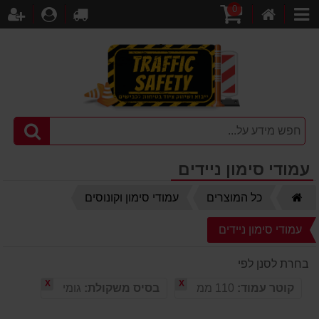
0
דף
עגלת
לקופה
התחברו
הר
קטגוריות
הבית
קניות
עמודי סימון ניידים
דף
כל המוצרים
עמודי סימון וקונוסים
הבית
עמודי סימון ניידים
בחרת לסנן לפי
X
X
קוטר עמוד:
110 ממ
בסיס משקולת:
גומי