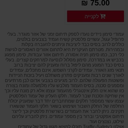
75.00 ₪
פרטים נוספים
לקנייה
פרטים נוספים
עמודי סימון ניידים נועדו לספק תיחום זמני של אזור מוגדר. בעלי
פרופיל עגול, עשויים פלסטיק קשיח ועמיד בצבעים בולטים,
כוללים לרוב בסיס כבד ליציבות וניתנים להעברה בקלות
ובמהירות. מטרתם העיקרית היא לתחום אזורים האסורים לגישת
כלי רכב, כמו סימון חניה אסורה, תיחום אזור עבודות, סימון מפגע
בכביש או במדרכה, סימון מסלול לנסיעה למרחקים קצרים. בעלי
בסיס כבד המונע מהם ליפול ברוח ומעניק להם יציבות ברוב
תנאי מזג האוויר. עמידים לקרני השמש, אינם מתכלים, עמידים
לאורך שנים רבות ומעניקים פתרון משתלם ויעיל בזכות הניידות
ופשוטות הפעולה שלהם. לרוב מגיעים בצבעי אדום לבן מרתיעים
ומסמנים סכנה, בסיס העמוד מולבש עליו מלמעלה ומונח בצורה
כזו שהוא אינו חלק אינטגרלי מהעמוד עצמו אלא רק מונח עליו וכך
אין שחיקה וסכנת שבר לעמוד. חלקו העליון של עמוד הפלסטיק
עצמו עשוי ממספר חלקים שמתחברים יחד דבר שמעניק יכולת
החלפה של החלק השבור ושימוש בשאר חלקי העמוד שנשארו
תקינים. ניתן לחבר את העמודים בשרשרת פלסטיק וכך לייצר
תיחום אפקטיבי וברור בין מספר עמודים. ניתן להבריג עליהם
שילוט, נצנצים ועוד.
אצלנו בTraffic-Safety תוכלו למצוא מגוון גדול של עמודים