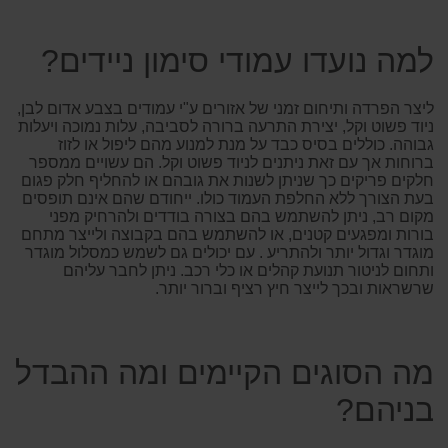
למה נועדו עמודי סימון ניידים?
ליצר הפרדה ותיחום זמני של אזורים ע"י עמודים בצבע אדום לבן,
ניוד פשוט וקל, יצירת התרעה ברורה לסביבה, עלות נמוכה ויעלות
גבוהה. כוללים בסיס כבד על מנת למנוע מהם ליפול או לזוז
ברוחות אך עם זאת ניתנים לניוד פשוט וקל. הם עשויים ממספר
חלקים פריקים כך שניתן לשנות את גובהם או להחליף חלק פגום
בעת הצורך ללא החלפת העמוד כולו. ייחודם שהם אינם תופסים
מקום רב, ניתן להשתמש בהם בצורה בודדים ולהרחיק מפני
בורות ומפגעים קטנים, או להשתמש בהם בקבוצה ולייצר מתחם
מוגדר וגדול יותר ולהתריע . עם יכולים גם לשמש כמסלול מוגדר
ותחום לניטור תנועת קהלים או כלי רכב. ניתן לחבר עליהם
שרשראות ובכך לייצר חיץ רציף וברור יותר.
מה הסוגים הקיימים ומה ההבדל
בניהם?