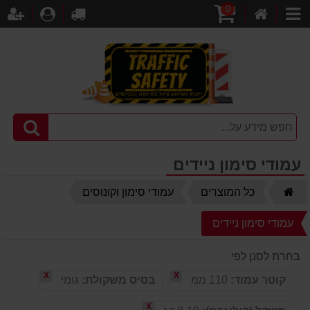
0
דף
עגלת
לקופה
התחברו
הר
קטגוריות
הבית
קניות
עמודי סימון ניידים
דף
כל המוצרים
עמודי סימון וקונוסים
הבית
עמודי סימון ניידים
בחרת לסנן לפי
X
X
קוטר עמוד:
110 ממ
בסיס משקולת:
גומי
X