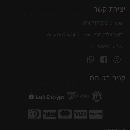
יצירת קשר
טלפון:
054-7172301
דואר אלקטרוני:
Amir7872@gmail.com
מדיה דיגיטאלית:
עקוב
פנה
מצא
אחרינו
אלינו
אותנו
ב-
ב-
ב-
קניה בטוחה
WhatsApp
facebook
Waze