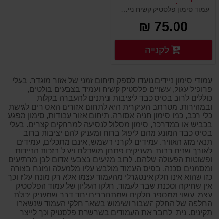
משקולת בסיס גומי
עמוד סימון פלסטיק קשיח נייד עם בסיס משקולת גומי ליציבות. מטרתו לסמן מפגעים ומכשולים בדרכים, אזורי עבודה, תיקונים ואתרי בניה. ניתן להוסיף עליו שילוט וסימון נוסף להכוונה ומידע. עשוי פלסטיק קשיח ועמיד במיוחד בצבעים זוהרים ובולטים להרתעה.
75.00 ₪
פרטים נוספים
לקנייה
פרטים נוספים
עמודי סימון ניידים נועדו לספק תיחום זמני של אזור מוגדר. בעלי
פרופיל עגול, עשויים פלסטיק קשיח ועמיד בצבעים בולטים,
כוללים לרוב בסיס כבד ליציבות וניתנים להעברה בקלות
ובמהירות. מטרתם העיקרית היא לתחום אזורים האסורים לגישת
כלי רכב, כמו סימון חניה אסורה, תיחום אזור עבודות, סימון מפגע
בכביש או במדרכה, סימון מסלול לנסיעה למרחקים קצרים. בעלי
בסיס כבד המונע מהם ליפול ברוח ומעניק להם יציבות ברוב
תנאי מזג האוויר. עמידים לקרני השמש, אינם מתכלים, עמידים
לאורך שנים רבות ומעניקים פתרון משתלם ויעיל בזכות הניידות
ופשוטות הפעולה שלהם. לרוב מגיעים בצבעי אדום לבן מרתיעים
ומסמנים סכנה, בסיס העמוד מולבש עליו מלמעלה ומונח בצורה
כזו שהוא אינו חלק אינטגרלי מהעמוד עצמו אלא רק מונח עליו וכך
אין שחיקה וסכנת שבר לעמוד. חלקו העליון של עמוד הפלסטיק
עצמו עשוי ממספר חלקים שמתחברים יחד דבר שמעניק יכולת
החלפה של החלק השבור ושימוש בשאר חלקי העמוד שנשארו
תקינים. ניתן לחבר את העמודים בשרשרת פלסטיק וכך לייצר