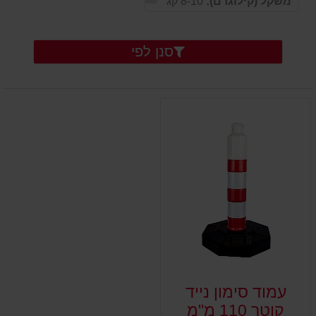
משקל (קילוגרם):
8-10 קג
סנן לפי
עמוד סימון נייד
קוטר 110 מ"מ