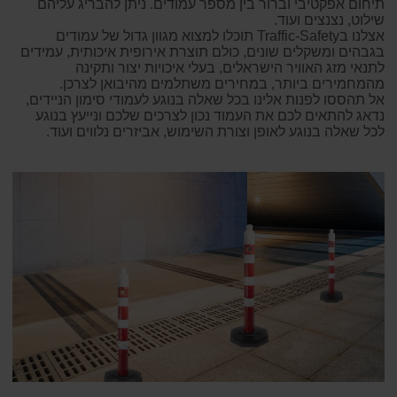
תיחום אפקטיבי וברור בין מספר עמודים. ניתן להבריג עליהם
שילוט, נצנצים ועוד.
אצלנו בTraffic-Safety תוכלו למצוא מגוון גדול של עמודים
בגבהים ומשקלים שונים, כולם תוצרת אירופית איכותית, עמידים
לתנאי מזג האוויר הישראלים, בעלי איכויות יצור ותקינה
מהמחמירים ביותר, במחירים משתלמים מהיבואן לצרכן.
אל תהססו לפנות אלינו בכל שאלה בנוגע לעמודי סימון הניידים,
נדאג להתאים לכם את העמוד נכון לצרכים שלכם ונייעץ בנוגע
לכל שאלה בנוגע לאופן וצורת השימוש, אביזרים נלווים ועוד.