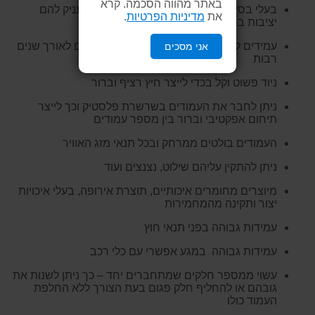
באתר מהווה הסכמה. קרא
בעלי בסיס כבד המונע מהם ליפול ברוח ומעניק להם
את
מדיניות הפרטיות
.
יציבות ברוב תנאי מזג האוויר
עמידים לקרני השמש, אינם מתכלים ועמידים לאורך שנים
אני מסכים
רבות
ניוד פשוט וקל בכדי לייצר חיץ רציף וברור
ניתן לחבר את העמודים בשרשרת פלסטיק וכך לייצר
תיחום אפקטיבי וברור בין מספר עמודים
העמודים בולטים ממרחק ובכל תנאי מזג האוויר
ניתן להתקין עליהם שילוט, נצנצים ועוד
מיוצרים מחומרים איכותיים, תוצרת אירופה, בעלי איכויות
יצור ותקינה מהמחמירות
עמידות גבוהה בפני תנאי חוץ
עמידות גבוהה במגע אפשרי עם כלי רכב
עשוי ממספר חלקים שמתחברים יחד – כך ניתן לשנות את
גובהם או להחליף חלק פגום בעת הצורך ללא החלפת
העמוד כולו