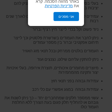
באתר מהווה הסכמה. קרא
בעלי בסיס כבד המונע מהם ליפול ברוח ומעניק להם
את
מדיניות הפרטיות
.
יציבות ברוב תנאי מזג האוויר
עמידים לקרני השמש, אינם מתכלים ועמידים לאורך שנים
אני מסכים
רבות
ניוד פשוט וקל בכדי לייצר חיץ רציף וברור
ניתן לחבר את העמודים בשרשרת פלסטיק וכך לייצר
תיחום אפקטיבי וברור בין מספר עמודים
העמודים בולטים ממרחק ובכל תנאי מזג האוויר
ניתן להתקין עליהם שילוט, נצנצים ועוד
מיוצרים מחומרים איכותיים, תוצרת אירופה, בעלי איכויות
יצור ותקינה מהמחמירות
עמידות גבוהה בפני תנאי חוץ
עמידות גבוהה במגע אפשרי עם כלי רכב
עשוי ממספר חלקים שמתחברים יחד – כך ניתן לשנות את
גובהם או להחליף חלק פגום בעת הצורך ללא החלפת
העמוד כולו