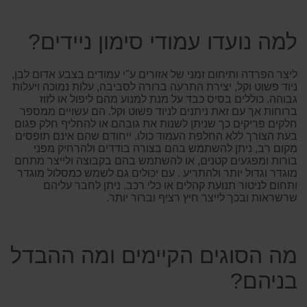
למה נועדו עמודי סימון ניידים?
ליצר הפרדה ותיחום זמני של אזורים ע"י עמודים בצבע אדום לבן,
ניוד פשוט וקל, יצירת התרעה ברורה לסביבה, עלות נמוכה ויעלות
גבוהה. כוללים בסיס כבד על מנת למנוע מהם ליפול או לזוז
ברוחות אך עם זאת ניתנים לניוד פשוט וקל. הם עשויים ממספר
חלקים פריקים כך שניתן לשנות את גובהם או להחליף חלק פגום
בעת הצורך ללא החלפת העמוד כולו. ייחודם שהם אינם תופסים
מקום רב, ניתן להשתמש בהם בצורה בודדים ולהרחיק מפני
בורות ומפגעים קטנים, או להשתמש בהם בקבוצה ולייצר מתחם
מוגדר וגדול יותר ולהתריע . עם יכולים גם לשמש כמסלול מוגדר
ותחום לניטור תנועת קהלים או כלי רכב. ניתן לחבר עליהם
שרשראות ובכך לייצר חיץ רציף וברור יותר.
מה הסוגים הקיימים ומה ההבדל
בניהם?