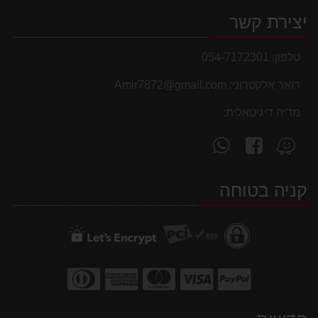
יצירת קשר
טלפון:
054-7172301
דואר אלקטרוני:
Amir7872@gmail.com
מדיה דיגיטאלית:
עקוב
פנה
מצא
אחרינו
אלינו
אותנו
ב-
ב-
ב-
קניה בטוחה
WhatsApp
facebook
Waze