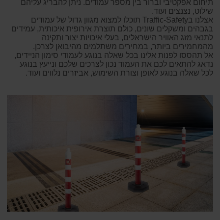
תיחום אפקטיבי וברור בין מספר עמודים. ניתן להבריג עליהם
שילוט, נצנצים ועוד.
אצלנו בTraffic-Safety תוכלו למצוא מגוון גדול של עמודים
בגבהים ומשקלים שונים, כולם תוצרת אירופית איכותית, עמידים
לתנאי מזג האוויר הישראלים, בעלי איכויות יצור ותקינה
מהמחמירים ביותר, במחירים משתלמים מהיבואן לצרכן.
אל תהססו לפנות אלינו בכל שאלה בנוגע לעמודי סימון הניידים,
נדאג להתאים לכם את העמוד נכון לצרכים שלכם ונייעץ בנוגע
לכל שאלה בנוגע לאופן וצורת השימוש, אביזרים נלווים ועוד.