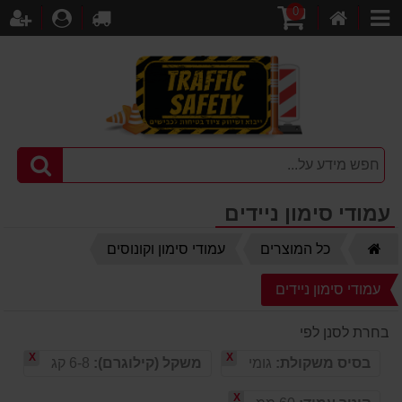
0
דף
עגלת
לקופה
התחברו
הר
קטגוריות
הבית
קניות
עמודי סימון ניידים
דף
כל המוצרים
עמודי סימון וקונוסים
הבית
עמודי סימון ניידים
בחרת לסנן לפי
X
X
בסיס משקולת:
גומי
משקל (קילוגרם):
6-8 קג
X