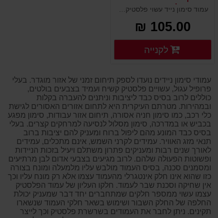
משקולת בסיס גומי
עמוד סימון נייד עשוי פלסטיק קשיח כולל בסיס משקולת גומי. נועד לסמן מפגעים ומכשולים בדרכים, אזורי עבודה, תיקונים ואתרי בניה. מותאם להוספת שילוט וסימון נוסף להכוונה ומידע. מיוצר מפלסטיק קשיח וחסון. נראות גבוהה למרחוק, בעל חור עליון לחיבור שרשורי.
105.00 ₪
פרטים נוספים
לקנייה
פרטים נוספים
עמודי סימון ניידים נועדו לספק תיחום זמני של אזור מוגדר. בעלי
פרופיל עגול, עשויים פלסטיק קשיח ועמיד בצבעים בולטים,
כוללים לרוב בסיס כבד ליציבות וניתנים להעברה בקלות
ובמהירות. מטרתם העיקרית היא לתחום אזורים האסורים לגישת
כלי רכב, כמו סימון חניה אסורה, תיחום אזור עבודות, סימון מפגע
בכביש או במדרכה, סימון מסלול לנסיעה למרחקים קצרים. בעלי
בסיס כבד המונע מהם ליפול ברוח ומעניק להם יציבות ברוב
תנאי מזג האוויר. עמידים לקרני השמש, אינם מתכלים, עמידים
לאורך שנים רבות ומעניקים פתרון משתלם ויעיל בזכות הניידות
ופשוטות הפעולה שלהם. לרוב מגיעים בצבעי אדום לבן מרתיעים
ומסמנים סכנה, בסיס העמוד מולבש עליו מלמעלה ומונח בצורה
כזו שהוא אינו חלק אינטגרלי מהעמוד עצמו אלא רק מונח עליו וכך
אין שחיקה וסכנת שבר לעמוד. חלקו העליון של עמוד הפלסטיק
עצמו עשוי ממספר חלקים שמתחברים יחד דבר שמעניק יכולת
החלפה של החלק השבור ושימוש בשאר חלקי העמוד שנשארו
תקינים. ניתן לחבר את העמודים בשרשרת פלסטיק וכך לייצר