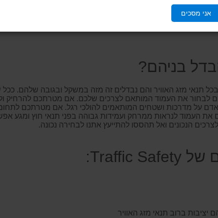
קל. הם עשויים ממספר חלקים פריקים כך שניתן לשנות את גובהם או ל
אני מסכים
צורה בודדים ולהרחיק מפני בורות ומפגעים קטנים, או להשתמש בהם
הלים או כלי רכב. ניתן לחבר עליהם שרשראות ובכך לייצר חיץ רציף ו
בדל בניהם?
 בכל תנאי מזג האוויר והם נבדלים זה מזה במשקל ובגובה שלהם. ככל 
ליכם לבחור את העמוד המותאם לצרכים שלכם. אם מטרתכם להרחיק ול
 אדם על מדרכות ושטחים המותאמים להולכי רגל. אם מטרתכם לתחום א
ת העמוד לנראות ממרחק ועמידות גבוהה בפני תנאי חוץ ומגע אפשרי
צרכים הנכונים ואל תהססו להתייעץ אתנו לבחירה נכונה.
Traffic:
 יציבות ברוב תנאי מזג האוויר