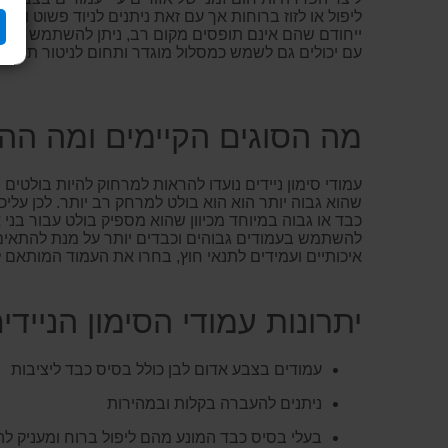
ליפול או לזוז ברוחות אך עם זאת ניתנים לניוד פשוט ו
ייחודם שהם אינם תופסים מקום רב, ניתן להשתמש בהם ב
עם יכולים גם לשמש כמסלול מוגדר ותחום לניטור תנועת ק
מה הסוגים הקיימים ומה הה
עמודי סימון ניידים נועדו להראות למרחוק להיות בולטים
שהוא גבוה יותר הוא הוא בולט למרחק רב יותר. לכן ע
כבד או גבוה במיוחד מכיוון שהוא מספיק בולט עבור בני
להשתמש בעמודים גבוהים וכבדים יותר על מנת להתאים א
איכותיים ועמידים לתנאי חוץ, בחרו את העמוד המותאם ל
יתרונות עמודי הסימון הניידים של  Safety
עמודים בצבע אדום לבן כולל בסיס כבד ליציבות
ניתנים להעברה בקלות ובמהירות
בעלי בסיס כבד המונע מהם ליפול ברוח ומעניק להם