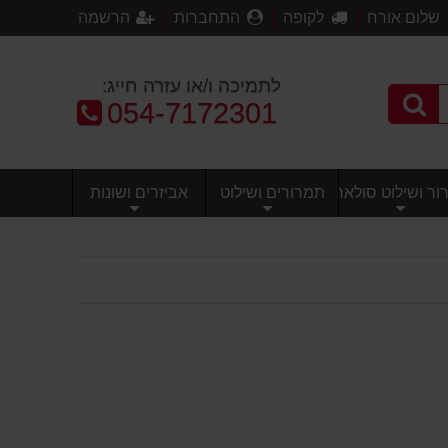
שלום אורח
לקופה
התחברות
הרשמה
לתמיכה ו/או עזרה חייג:
טלפון:
054-7172301
ר ושילוט סולארי
תמרורים ושילוט
אביזרים ושונות