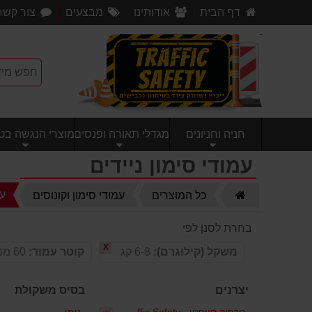
דף הבית
אודותינו
מבצעים
צור קשר
חניה וחניונים
מגדלי תאורה ופנסים
מוצרי הנגשה בטי
עמודי סימון ניידים
דף
עמ
כל המוצרים
עמודי סימון וקונוסים
הבית
בחרת לסנן לפי
X
משקל (קילוגרם):
6-8 קג
קוטר עמוד:
60 ממ
יצרנים
בסיס משקולת