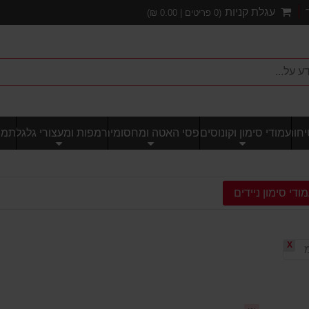
עגלת קניות
(
0
פריטים |
0.00
₪)
חותי
עמודי סימון וקונוסים
פסי האטה ומחסומים
רמפות ומעצורי גלגל
תמרו
ודי סימון ניידים
X