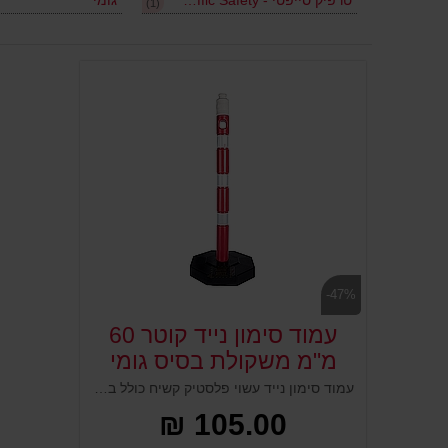
טרפיק סייפטי - Traffic Safety
גומי
(1)
-47%
עמוד סימון נייד קוטר 60
מ"מ משקולת בסיס גומי
עמוד סימון נייד עשוי פלסטיק קשיח כולל בסיס משקולת גומי. נועד לסמן מפגעים ומכשולים בדרכים, אזורי עבודה, תיקונים ואתרי בניה. מותאם להוספת שילוט וסימון נוסף להכוונה ומידע. מיוצר מפלסטיק קשיח וחסון. נראות גבוהה למרחוק, בעל חור עליון לחיבור שרשורי.
105.00 ₪