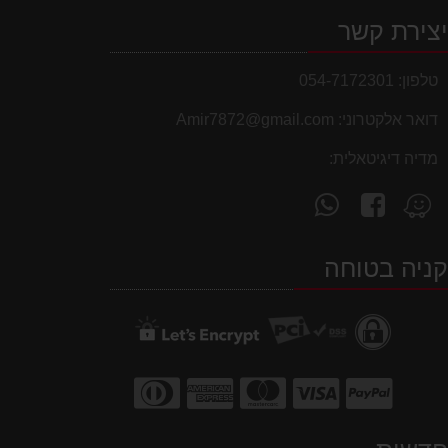
צירת קשר
טלפון:
054-7172301
דואר אלקטרוני:
Amir7872@gmail.com
מדיה דיגיטאלית:
עקוב
פנה
מצא
אחרינו
אלינו
אותנו
ב-
ב-
ב-
ניה בטוחה
WhatsApp
facebook
Waze