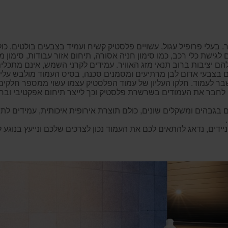
דר. בעלי פרופיל עגול, עשויים פלסטיק קשיח ועמיד בצבעים בולטים, כ
גישת כלי רכב, כמו סימון חניה אסורה, תיחום אזור עבודות, סימון
הם יציבות ברוב תנאי מזג האוויר. עמידים לקרני השמש, אינם מתכלי
ים בצבעי אדום לבן מרתיעים ומסמנים סכנה, בסיס העמוד מולבש עליו 
 שבר לעמוד. חלקו העליון של עמוד הפלסטיק עצמו עשוי ממספר חל
לחבר את העמודים בשרשרת פלסטיק וכך לייצר תיחום אפקטיבי וברור 
וון גדול של עמודים בגבהים ומשקלים שונים, כולם תוצרת אירופית איכותית, עמידי
יידים, נדאג להתאים לכם את העמוד נכון לצרכים שלכם ונייעץ בנוגע ל