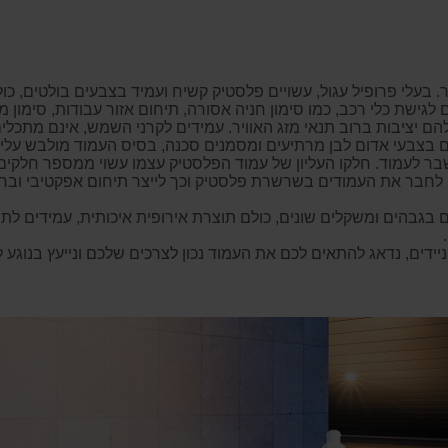
דר. בעלי פרופיל עגול, עשויים פלסטיק קשיח ועמיד בצבעים בולטים, כ
גישת כלי רכב, כמו סימון חניה אסורה, תיחום אזור עבודות, סימון
הם יציבות ברוב תנאי מזג האוויר. עמידים לקרני השמש, אינם מתכלי
ים בצבעי אדום לבן מרתיעים ומסמנים סכנה, בסיס העמוד מולבש עליו 
 שבר לעמוד. חלקו העליון של עמוד הפלסטיק עצמו עשוי ממספר חל
לחבר את העמודים בשרשרת פלסטיק וכך לייצר תיחום אפקטיבי וברור 
וון גדול של עמודים בגבהים ומשקלים שונים, כולם תוצרת אירופית איכותית, עמידי
יידים, נדאג להתאים לכם את העמוד נכון לצרכים שלכם ונייעץ בנוגע ל