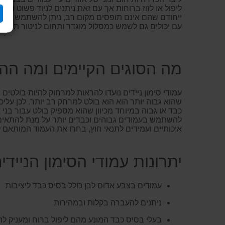
ליפול או לזוז ברוחות אך עם זאת ניתנים לניוד פשוט ו
ייחודם שהם אינם תופסים מקום רב, ניתן להשתמש בהם ב
עם יכולים גם לשמש כמסלול מוגדר ותחום לניטור תנועת ק
מה הסוגים הקיימים ומה הה
עמודי סימון ניידים נועדו להראות למרחוק להיות בולטים
שהוא גבוה יותר הוא הוא בולט למרחק רב יותר. לכן ע
כבד או גבוה במיוחד מכיוון שהוא מספיק בולט עבור בני
להשתמש בעמודים גבוהים וכבדים יותר על מנת להתאים א
איכותיים ועמידים לתנאי חוץ, בחרו את העמוד המותאם ל
יתרונות עמודי הסימון הניידים של  Safety
עמודים בצבע אדום לבן כולל בסיס כבד ליציבות
ניתנים להעברה בקלות ובמהירות
בעלי בסיס כבד המונע מהם ליפול ברוח ומעניק להם