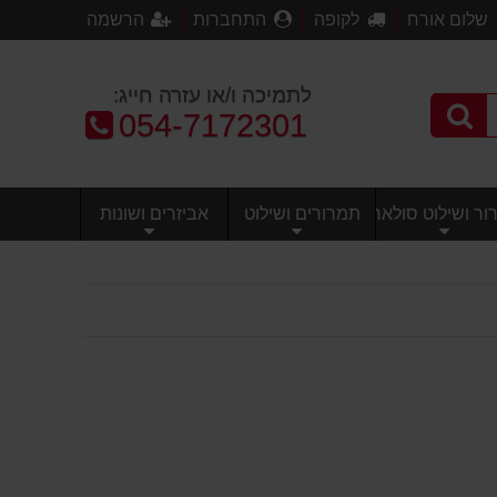
שלום אורח
לקופה
התחברות
הרשמה
לתמיכה ו/או עזרה חייג:
טלפון:
054-7172301
ר ושילוט סולארי
תמרורים ושילוט
אביזרים ושונות