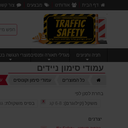
דף הבית
אודותינו
מבצעים
צור קשר
חניה וחניונים
מגדלי תאורה ופנסים
מוצרי הנגשה בטי
עמודי סימון ניידים
דף
עמ
כל המוצרים
עמודי סימון וקונוסים
הבית
בחרת לסנן לפי
X
משקל (קילוגרם):
6-8 קג
בסיס משקולת:
גו
יצרנים