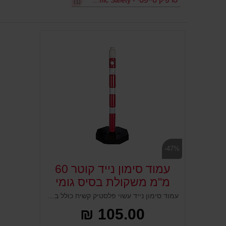
טרפיק סייפטי - Traffic Safety
(1)
-47%
עמוד סימון נייד קוטר 60
מ"מ משקולת בסיס גומי
עמוד סימון נייד עשוי פלסטיק קשיח כולל בסיס משקולת גומי. נועד לסמן מפגעים ומכשולים בדרכים, אזורי עבודה, תיקונים ואתרי בניה. מותאם להוספת שילוט וסימון נוסף להכוונה ומידע. מיוצר מפלסטיק קשיח וחסון. נראות גבוהה למרחוק, בעל חור עליון לחיבור שרשורי.
105.00 ₪