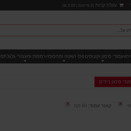
עגלת קניות
(
0
פריטים |
0.00
₪)
חותי
עמודי סימון וקונוסים
פסי האטה ומחסומים
רמפות ומעצורי גלגל
תמרו
ודי סימון ניידים
X
X
מי
קוטר עמוד:
60 ממ