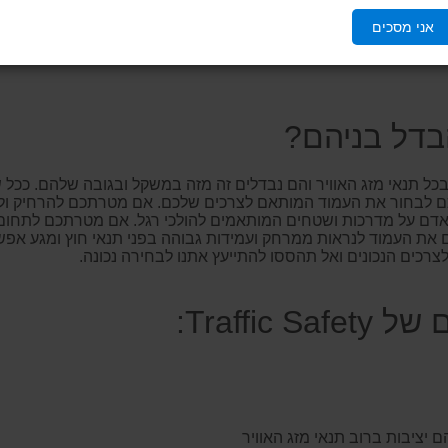
קל. הם עשויים ממספר חלקים פריקים כך שניתן לשנות את גובהם או ל
אני מסכים
צורה בודדים ולהרחיק מפני בורות ומפגעים קטנים, או להשתמש בהם
הלים או כלי רכב. ניתן לחבר עליהם שרשראות ובכך לייצר חיץ רציף ו
בדל בניהם?
 בכל תנאי מזג האוויר והם נבדלים זה מזה במשקל ובגובה שלהם. ככל 
ליכם לבחור את העמוד המותאם לצרכים שלכם. אם מטרתכם להרחיק ול
 אדם על מדרכות ושטחים המותאמים להולכי רגל. אם מטרתכם לתחום א
ת העמוד לנראות ממרחק ועמידות גבוהה בפני תנאי חוץ ומגע אפשרי
צרכים הנכונים ואל תהססו להתייעץ אתנו לבחירה נכונה.
Traffic:
 יציבות ברוב תנאי מזג האוויר