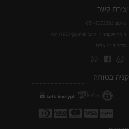
צירת קשר
טלפון:
054-7172301
דואר אלקטרוני:
Amir7872@gmail.com
מדיה דיגיטאלית:
עקוב
פנה
מצא
אחרינו
אלינו
אותנו
ב-
ב-
ב-
ניה בטוחה
WhatsApp
facebook
Waze